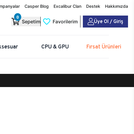
mpanyalar
Casper Blog
Excalibur Clan
Destek
Hakkımızda
0
Üye Ol / Giriş
Sepetim
Favorilerim
ksesuar
CPU & GPU
Fırsat Ürünleri