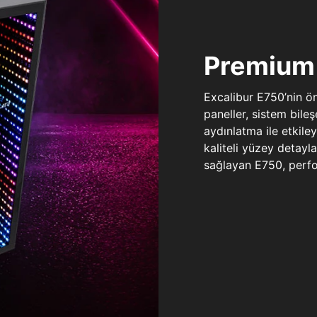
Premium 
Excalibur E750’nin ö
paneller, sistem bile
aydınlatma ile etkile
kaliteli yüzey detay
sağlayan E750, perfo