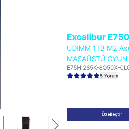
Excalibur E75
UDIMM 1TB M2 As
MASAÜSTÜ OYUN B
E75H.285K-8Q50X-0L
5 Yorum
Özelleştir