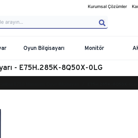
Kurumsal Çözümler
Ka
yar
Oyun Bilgisayarı
Monitör
A
sayarı - E75H.285K-8Q50X-0LG
calibur E750 Masaüstü Oyun Bilgisayarı
E75H.285K-8Q50X-0LG