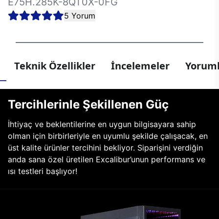
E75H.285K-8QT0X-0FG
5 Yorum
Teknik Özellikler
İncelemeler
Yoruml
Tercihlerinle Şekillenen Güç
İhtiyaç ve beklentilerine en uygun bilgisayara sahip
olman için birbirleriyle en uyumlu şekilde çalışacak, en
üst kalite ürünler tercihini bekliyor. Siparişini verdiğin
anda sana özel üretilen Excalibur’unun performans ve
ısı testleri başlıyor!