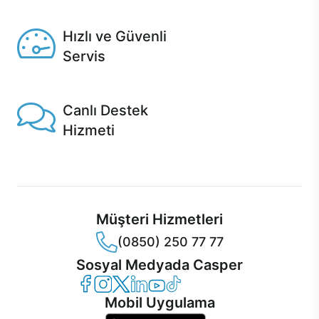
Seçili ürünlerde Aynı Gün Teslim!
Hızlı ve Güvenli
Servis
1 Saatte servis, Jet servis ve Turbo servis seçenekleri
Casper'da!
Canlı Destek
Hizmeti
Ürünlerinizle ilgili Casper Canlı Destek hizmeti her daim
sizinle.
Müşteri Hizmetleri
(0850) 250 77 77
Sosyal Medyada Casper
Casper Facebook
Casper Instagram
Casper Twitter
Casper LinkedIn
Casper YouTube
Casper TikTok
Mobil Uygulama