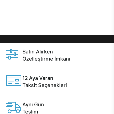
gibi özel fırsatlar Casper kullanıcılarını bekliyor.
Üstelik satın alma ve satın alma sonrasında hızlı
destek sayesinde Casper kullanıcıların her zaman
yanında!
Satın Alırken
Özelleştirme İmkanı
Casper ürünlerini satın alırken ihtiyacınıza göre
özelleştirebilirsiniz.
12 Aya Varan
Taksit Seçenekleri
Anlaşmalı kredi kartlarına 12 aya varan taksit seçenekleri
Casper'da.
Aynı Gün
Teslim