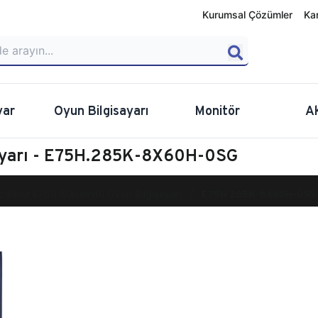
Kurumsal Çözümler
Ka
yar
Oyun Bilgisayarı
Monitör
A
sayarı - E75H.285K-8X60H-0SG
calibur E750 Masaüstü Oyun Bilgisayarı
E75H.285K-8X60H-0SG