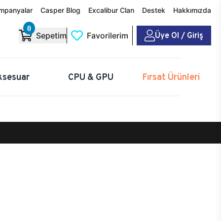
mpanyalar
Casper Blog
Excalibur Clan
Destek
Hakkımızda
0
Üye Ol / Giriş
Sepetim
Favorilerim
ksesuar
CPU & GPU
Fırsat Ürünleri