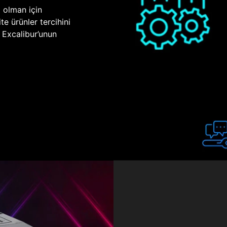
p olman için
te ürünler tercihini
n Excalibur’unun