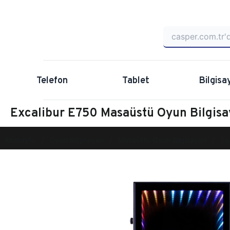
Telefon
Tablet
Bilgisa
Excalibur E750 Masaüstü Oyun Bilgi
Anasayfa
Oyun Bilgisayarı
Masaüstü Oyun Bilgisayarı
Ex