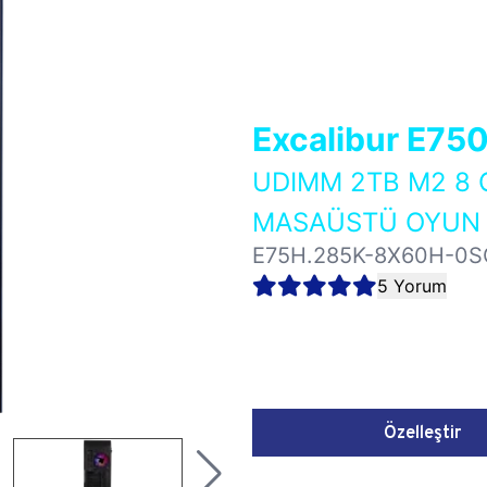
Excalibur E75
UDIMM 2TB M2 8 
MASAÜSTÜ OYUN B
E75H.285K-8X60H-0S
5 Yorum
Özelleştir