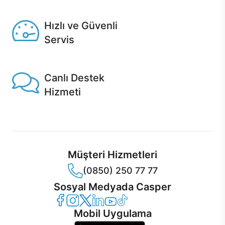
Seçili ürünlerde Aynı Gün Teslim!
Hızlı ve Güvenli
Servis
1 Saatte servis, Jet servis ve Turbo servis seçenekleri
Casper'da!
Canlı Destek
Hizmeti
Ürünlerinizle ilgili Casper Canlı Destek hizmeti her daim
sizinle.
Müşteri Hizmetleri
(0850) 250 77 77
Sosyal Medyada Casper
Casper Facebook
Casper Instagram
Casper Twitter
Casper LinkedIn
Casper YouTube
Casper TikTok
Mobil Uygulama