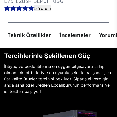
E75H.285K-BEP0H-0SG
5 Yorum
Teknik Özellikler
İncelemeler
Yoruml
Tercihlerinle Şekillenen Güç
İhtiyaç ve beklentilerine en uygun bilgisayara sahip
olman için birbirleriyle en uyumlu şekilde çalışacak, en
üst kalite ürünler tercihini bekliyor. Siparişini verdiğin
anda sana özel üretilen Excalibur’unun performans ve
ısı testleri başlıyor!