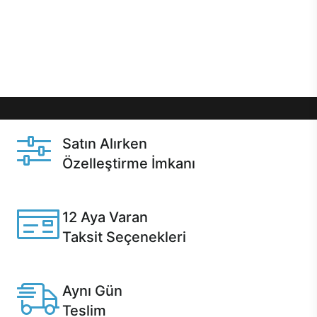
gibi özel fırsatlar Casper kullanıcılarını bekliyor.
Üstelik satın alma ve satın alma sonrasında hızlı
destek sayesinde Casper kullanıcıların her zaman
yanında!
Satın Alırken
Özelleştirme İmkanı
Casper ürünlerini satın alırken ihtiyacınıza göre
özelleştirebilirsiniz.
12 Aya Varan
Taksit Seçenekleri
Anlaşmalı kredi kartlarına 12 aya varan taksit seçenekleri
Casper'da.
Aynı Gün
Teslim