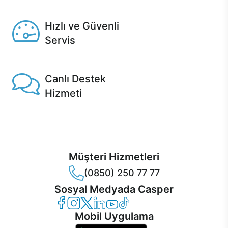
Seçili ürünlerde Aynı Gün Teslim!
Hızlı ve Güvenli
Servis
1 Saatte servis, Jet servis ve Turbo servis seçenekleri
Casper'da!
Canlı Destek
Hizmeti
Ürünlerinizle ilgili Casper Canlı Destek hizmeti her daim
sizinle.
Müşteri Hizmetleri
(0850) 250 77 77
Sosyal Medyada Casper
Casper Facebook
Casper Instagram
Casper Twitter
Casper LinkedIn
Casper YouTube
Casper TikTok
Mobil Uygulama