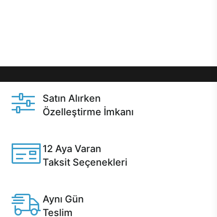
gibi özel fırsatlar Casper kullanıcılarını bekliyor.
Üstelik satın alma ve satın alma sonrasında hızlı
destek sayesinde Casper kullanıcıların her zaman
yanında!
Satın Alırken
Özelleştirme İmkanı
Casper ürünlerini satın alırken ihtiyacınıza göre
özelleştirebilirsiniz.
12 Aya Varan
Taksit Seçenekleri
Anlaşmalı kredi kartlarına 12 aya varan taksit seçenekleri
Casper'da.
Aynı Gün
Teslim