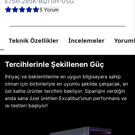
E75H.285K-BQT0H-0SG
5 Yorum
Teknik Özellikler
İncelemeler
Yoruml
Tercihlerinle Şekillenen Güç
İhtiyaç ve beklentilerine en uygun bilgisayara sahip
olman için birbirleriyle en uyumlu şekilde çalışacak, en
üst kalite ürünler tercihini bekliyor. Siparişini verdiğin
anda sana özel üretilen Excalibur’unun performans ve
ısı testleri başlıyor!