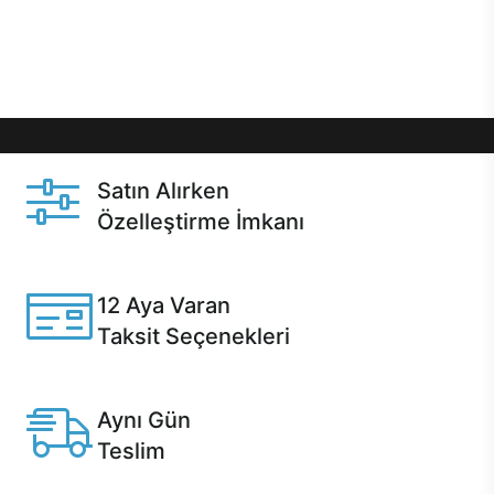
Üstelik satın alma ve satın alma sonrasında hızlı
destek sayesinde Casper kullanıcıların her zaman
yanında!
Satın Alırken
Özelleştirme İmkanı
Casper ürünlerini satın alırken ihtiyacınıza göre
özelleştirebilirsiniz.
12 Aya Varan
Taksit Seçenekleri
Anlaşmalı kredi kartlarına 12 aya varan taksit seçenekleri
Casper'da.
Aynı Gün
Teslim
Seçili ürünlerde Aynı Gün Teslim!