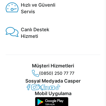
Hızlı ve Güvenli
Servis
1 Saatte servis, Jet servis ve Turbo servis seçenekleri
Casper'da!
Canlı Destek
Hizmeti
Ürünlerinizle ilgili Casper Canlı Destek hizmeti her daim
sizinle.
Müşteri Hizmetleri
(0850) 250 77 77
Sosyal Medyada Casper
Casper Facebook
Casper Instagram
Casper Twitter
Casper LinkedIn
Casper YouTube
Casper TikTok
Mobil Uygulama