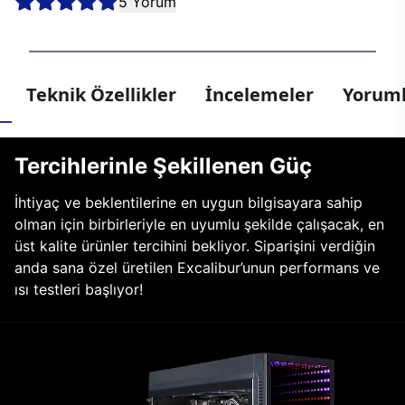
5 Yorum
Teknik Özellikler
İncelemeler
Yoruml
Tercihlerinle Şekillenen Güç
İhtiyaç ve beklentilerine en uygun bilgisayara sahip
olman için birbirleriyle en uyumlu şekilde çalışacak, en
üst kalite ürünler tercihini bekliyor. Siparişini verdiğin
anda sana özel üretilen Excalibur’unun performans ve
ısı testleri başlıyor!