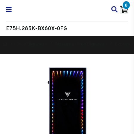
0
E75H.285K-BX60X-0FG
Oyun Bilgisayarı
Masaüstü Oyun Bilgisayarı
Excalibur