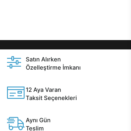
gibi özel fırsatlar Casper kullanıcılarını bekliyor.
Üstelik satın alma ve satın alma sonrasında hızlı
destek sayesinde Casper kullanıcıların her zaman
yanında!
Satın Alırken
Özelleştirme İmkanı
Casper ürünlerini satın alırken ihtiyacınıza göre
özelleştirebilirsiniz.
12 Aya Varan
Taksit Seçenekleri
Anlaşmalı kredi kartlarına 12 aya varan taksit seçenekleri
Casper'da.
Aynı Gün
Teslim