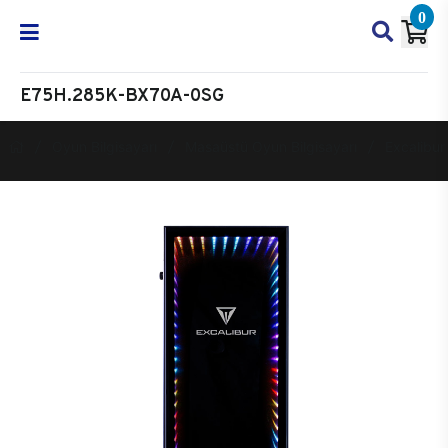
0
E75H.285K-BX70A-0SG
Oyun Bilgisayarı
Masaüstü Oyun Bilgisayarı
Excalibur