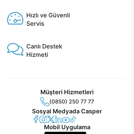
Seçili ürünlerde Aynı Gün Teslim!
Hızlı ve Güvenli
Servis
1 Saatte servis, Jet servis ve Turbo servis seçenekleri
Casper'da!
Canlı Destek
Hizmeti
Ürünlerinizle ilgili Casper Canlı Destek hizmeti her daim
sizinle.
Müşteri Hizmetleri
(0850) 250 77 77
Sosyal Medyada Casper
Casper Facebook
Casper Instagram
Casper Twitter
Casper LinkedIn
Casper YouTube
Casper TikTok
Mobil Uygulama