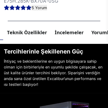
E75H.285K-BX70A-0SG
5 Yorum
Teknik Özellikler
İncelemeler
Yoruml
Tercihlerinle Şekillenen Güç
İhtiyaç ve beklentilerine en uygun bilgisayara sahip
olman için birbirleriyle en uyumlu şekilde çalışacak, en
üst kalite ürünler tercihini bekliyor. Siparişini verdiğin
anda sana özel üretilen Excalibur’unun performans ve
ısı testleri başlıyor!