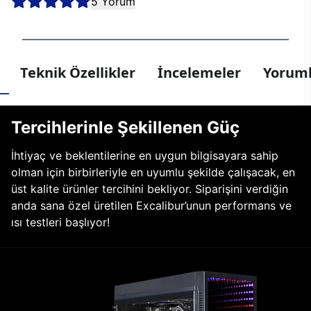
5 Yorum
Teknik Özellikler
İncelemeler
Yoruml
Tercihlerinle Şekillenen Güç
İhtiyaç ve beklentilerine en uygun bilgisayara sahip
olman için birbirleriyle en uyumlu şekilde çalışacak, en
üst kalite ürünler tercihini bekliyor. Siparişini verdiğin
anda sana özel üretilen Excalibur’unun performans ve
ısı testleri başlıyor!