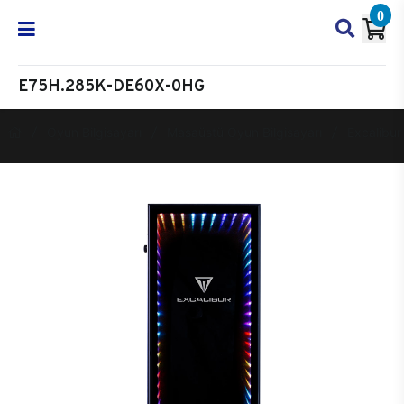
0
E75H.285K-DE60X-0HG
Oyun Bilgisayarı
Masaüstü Oyun Bilgisayarı
Excalibur