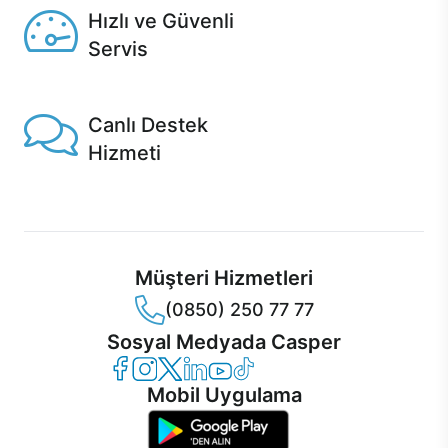
Hızlı ve Güvenli
Servis
1 Saatte servis, Jet servis ve Turbo servis seçenekleri
Casper'da!
Canlı Destek
Hizmeti
Ürünlerinizle ilgili Casper Canlı Destek hizmeti her daim
sizinle.
Müşteri Hizmetleri
(0850) 250 77 77
Sosyal Medyada Casper
Casper Facebook
Casper Instagram
Casper Twitter
Casper LinkedIn
Casper YouTube
Casper TikTok
Mobil Uygulama