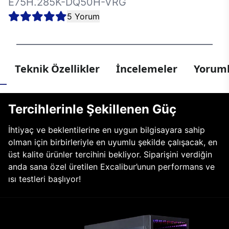
E75H.285K-DQ50H-VRG
5 Yorum
Teknik Özellikler
İncelemeler
Yoruml
Tercihlerinle Şekillenen Güç
İhtiyaç ve beklentilerine en uygun bilgisayara sahip
olman için birbirleriyle en uyumlu şekilde çalışacak, en
üst kalite ürünler tercihini bekliyor. Siparişini verdiğin
anda sana özel üretilen Excalibur’unun performans ve
ısı testleri başlıyor!