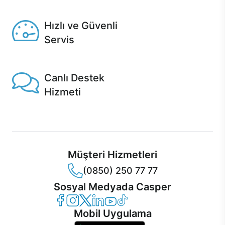
Seçili ürünlerde Aynı Gün Teslim!
Hızlı ve Güvenli
Servis
1 Saatte servis, Jet servis ve Turbo servis seçenekleri
Casper'da!
Canlı Destek
Hizmeti
Ürünlerinizle ilgili Casper Canlı Destek hizmeti her daim
sizinle.
Müşteri Hizmetleri
(0850) 250 77 77
Sosyal Medyada Casper
Casper Facebook
Casper Instagram
Casper Twitter
Casper LinkedIn
Casper YouTube
Casper TikTok
Mobil Uygulama