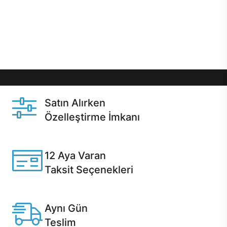
gibi özel fırsatlar Casper kullanıcılarını bekliyor.
Üstelik satın alma ve satın alma sonrasında hızlı
destek sayesinde Casper kullanıcıların her zaman
yanında!
Satın Alırken
Özelleştirme İmkanı
Casper ürünlerini satın alırken ihtiyacınıza göre
özelleştirebilirsiniz.
12 Aya Varan
Taksit Seçenekleri
Anlaşmalı kredi kartlarına 12 aya varan taksit seçenekleri
Casper'da.
Aynı Gün
Teslim