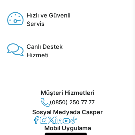
Seçili ürünlerde Aynı Gün Teslim!
Hızlı ve Güvenli
Servis
1 Saatte servis, Jet servis ve Turbo servis seçenekleri
Casper'da!
Canlı Destek
Hizmeti
Ürünlerinizle ilgili Casper Canlı Destek hizmeti her daim
sizinle.
Müşteri Hizmetleri
(0850) 250 77 77
Sosyal Medyada Casper
Casper Facebook
Casper Instagram
Casper Twitter
Casper LinkedIn
Casper YouTube
Casper TikTok
Mobil Uygulama