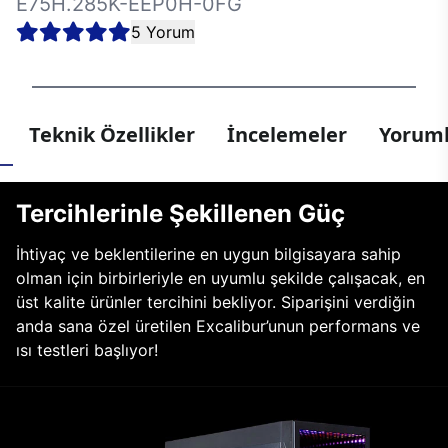
E75H.285K-EEP0H-0FG
5 Yorum
Teknik Özellikler
İncelemeler
Yoruml
Tercihlerinle Şekillenen Güç
İhtiyaç ve beklentilerine en uygun bilgisayara sahip
olman için birbirleriyle en uyumlu şekilde çalışacak, en
üst kalite ürünler tercihini bekliyor. Siparişini verdiğin
anda sana özel üretilen Excalibur’unun performans ve
ısı testleri başlıyor!