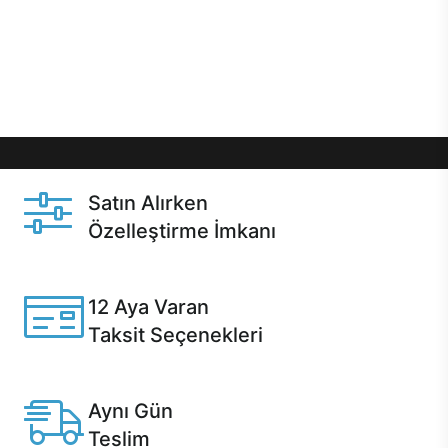
gibi özel fırsatlar Casper kullanıcılarını bekliyor.
Üstelik satın alma ve satın alma sonrasında hızlı
destek sayesinde Casper kullanıcıların her zaman
yanında!
Satın Alırken
Özelleştirme İmkanı
Casper ürünlerini satın alırken ihtiyacınıza göre
özelleştirebilirsiniz.
12 Aya Varan
Taksit Seçenekleri
Anlaşmalı kredi kartlarına 12 aya varan taksit seçenekleri
Casper'da.
Aynı Gün
Teslim