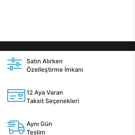
gibi özel fırsatlar Casper kullanıcılarını bekliyor.
Üstelik satın alma ve satın alma sonrasında hızlı
destek sayesinde Casper kullanıcıların her zaman
yanında!
Satın Alırken
Özelleştirme İmkanı
Casper ürünlerini satın alırken ihtiyacınıza göre
özelleştirebilirsiniz.
12 Aya Varan
Taksit Seçenekleri
Anlaşmalı kredi kartlarına 12 aya varan taksit seçenekleri
Casper'da.
Aynı Gün
Teslim