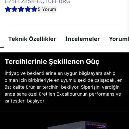
E75H.285K-EQT0H-0RG
5 Yorum
Teknik Özellikler
İncelemeler
Yoruml
Tercihlerinle Şekillenen Güç
İhtiyaç ve beklentilerine en uygun bilgisayara sahip
olman için birbirleriyle en uyumlu şekilde çalışacak, en
üst kalite ürünler tercihini bekliyor. Siparişini verdiğin
anda sana özel üretilen Excalibur’unun performans ve
ısı testleri başlıyor!