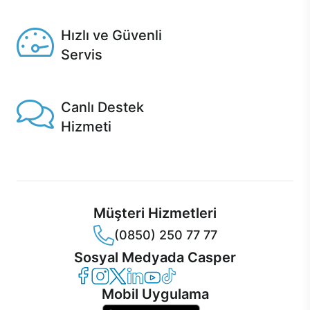
Seçili ürünlerde Aynı Gün Teslim!
Hızlı ve Güvenli
Servis
1 Saatte servis, Jet servis ve Turbo servis seçenekleri
Casper'da!
Canlı Destek
Hizmeti
Ürünlerinizle ilgili Casper Canlı Destek hizmeti her daim
sizinle.
Müşteri Hizmetleri
(0850) 250 77 77
Sosyal Medyada Casper
Casper Facebook
Casper Instagram
Casper Twitter
Casper LinkedIn
Casper YouTube
Casper TikTok
Mobil Uygulama