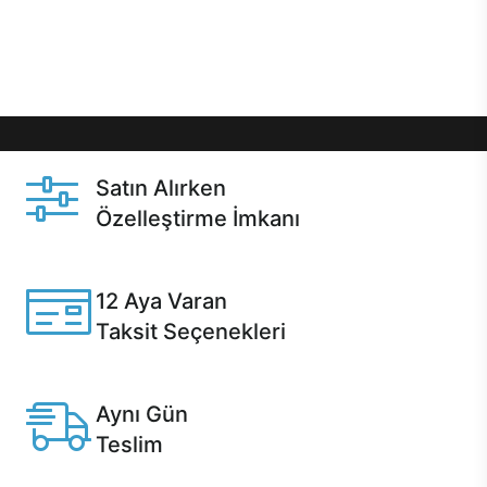
Üstelik satın alma ve satın alma sonrasında hızlı
destek sayesinde Casper kullanıcıların her zaman
yanında!
Satın Alırken
Özelleştirme İmkanı
Casper ürünlerini satın alırken ihtiyacınıza göre
özelleştirebilirsiniz.
12 Aya Varan
Taksit Seçenekleri
Anlaşmalı kredi kartlarına 12 aya varan taksit seçenekleri
Casper'da.
Aynı Gün
Teslim
Seçili ürünlerde Aynı Gün Teslim!