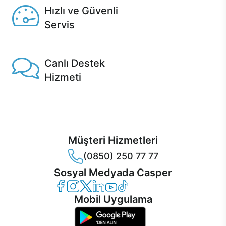
Hızlı ve Güvenli
Servis
1 Saatte servis, Jet servis ve Turbo servis seçenekleri
Casper'da!
Canlı Destek
Hizmeti
Ürünlerinizle ilgili Casper Canlı Destek hizmeti her daim
sizinle.
Müşteri Hizmetleri
(0850) 250 77 77
Sosyal Medyada Casper
Casper Facebook
Casper Instagram
Casper Twitter
Casper LinkedIn
Casper YouTube
Casper TikTok
Mobil Uygulama