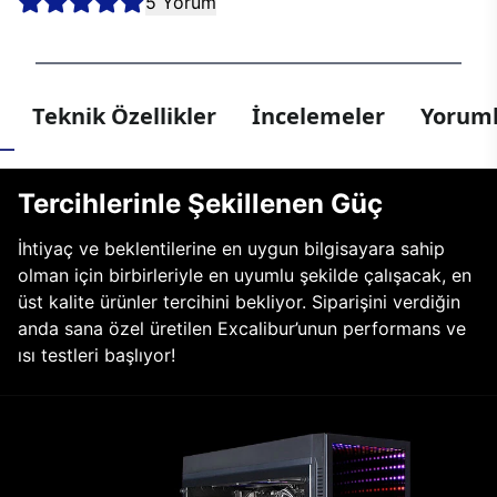
5 Yorum
Teknik Özellikler
İncelemeler
Yoruml
Tercihlerinle Şekillenen Güç
İhtiyaç ve beklentilerine en uygun bilgisayara sahip
olman için birbirleriyle en uyumlu şekilde çalışacak, en
üst kalite ürünler tercihini bekliyor. Siparişini verdiğin
anda sana özel üretilen Excalibur’unun performans ve
ısı testleri başlıyor!