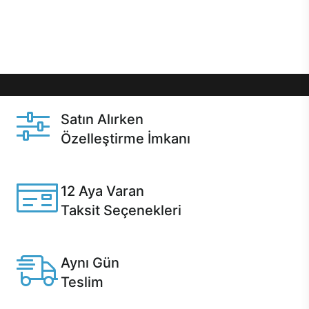
Üstelik satın alma ve satın alma sonrasında hızlı
destek sayesinde Casper kullanıcıların her zaman
yanında!
Satın Alırken
Özelleştirme İmkanı
Casper ürünlerini satın alırken ihtiyacınıza göre
özelleştirebilirsiniz.
12 Aya Varan
Taksit Seçenekleri
Anlaşmalı kredi kartlarına 12 aya varan taksit seçenekleri
Casper'da.
Aynı Gün
Teslim
Seçili ürünlerde Aynı Gün Teslim!