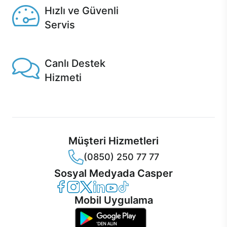
Hızlı ve Güvenli
Servis
1 Saatte servis, Jet servis ve Turbo servis seçenekleri
Casper'da!
Canlı Destek
Hizmeti
Ürünlerinizle ilgili Casper Canlı Destek hizmeti her daim
sizinle.
Müşteri Hizmetleri
(0850) 250 77 77
Sosyal Medyada Casper
Casper Facebook
Casper Instagram
Casper Twitter
Casper LinkedIn
Casper YouTube
Casper TikTok
Mobil Uygulama