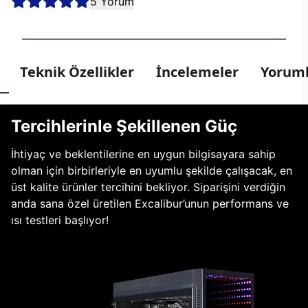
5 Yorum
Teknik Özellikler
İncelemeler
Yoruml
Tercihlerinle Şekillenen Güç
İhtiyaç ve beklentilerine en uygun bilgisayara sahip
olman için birbirleriyle en uyumlu şekilde çalışacak, en
üst kalite ürünler tercihini bekliyor. Siparişini verdiğin
anda sana özel üretilen Excalibur’unun performans ve
ısı testleri başlıyor!