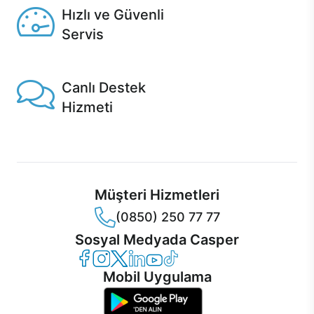
Hızlı ve Güvenli
Servis
1 Saatte servis, Jet servis ve Turbo servis seçenekleri
Casper'da!
Canlı Destek
Hizmeti
Ürünlerinizle ilgili Casper Canlı Destek hizmeti her daim
sizinle.
Müşteri Hizmetleri
(0850) 250 77 77
Sosyal Medyada Casper
Casper Facebook
Casper Instagram
Casper Twitter
Casper LinkedIn
Casper YouTube
Casper TikTok
Mobil Uygulama