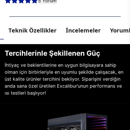
5 Yorum
Teknik Özellikler
İncelemeler
Yoruml
Tercihlerinle Şekillenen Güç
İhtiyaç ve beklentilerine en uygun bilgisayara sahip
olman için birbirleriyle en uyumlu şekilde çalışacak, en
üst kalite ürünler tercihini bekliyor. Siparişini verdiğin
anda sana özel üretilen Excalibur’unun performans ve
ısı testleri başlıyor!