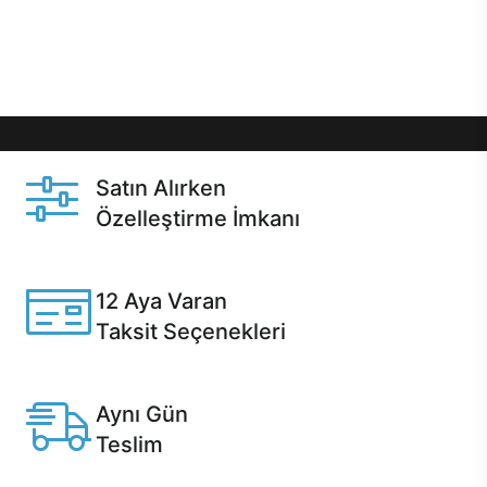
Üstelik satın alma ve satın alma sonrasında hızlı
destek sayesinde Casper kullanıcıların her zaman
yanında!
Satın Alırken
Özelleştirme İmkanı
Casper ürünlerini satın alırken ihtiyacınıza göre
özelleştirebilirsiniz.
12 Aya Varan
Taksit Seçenekleri
Anlaşmalı kredi kartlarına 12 aya varan taksit seçenekleri
Casper'da.
Aynı Gün
Teslim
Seçili ürünlerde Aynı Gün Teslim!