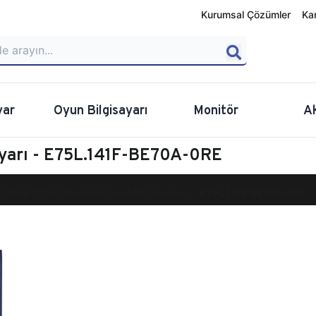
Kurumsal Çözümler
Ka
yar
Oyun Bilgisayarı
Monitör
A
ayarı - E75L.141F-BE70A-0RE
calibur E750 Masaüstü Oyun Bilgisayarı
E75L.141F-BE70A-0RE