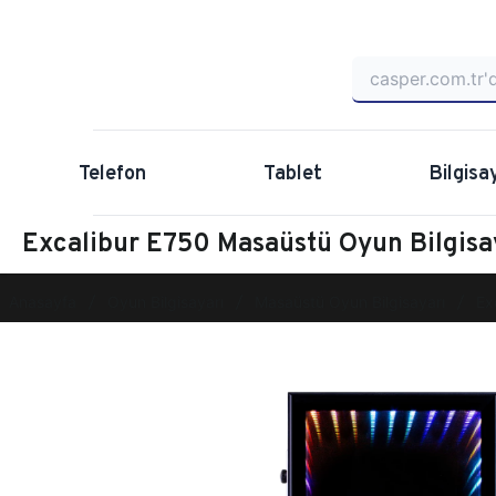
Telefon
Tablet
Bilgisa
Excalibur E750 Masaüstü Oyun Bilgis
Anasayfa
Oyun Bilgisayarı
Masaüstü Oyun Bilgisayarı
Ex