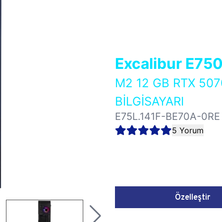
Excalibur E75
M2 12 GB RTX 50
BİLGİSAYARI
E75L.141F-BE70A-0RE
5 Yorum
Özelleştir