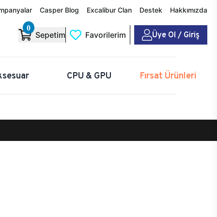
mpanyalar
Casper Blog
Excalibur Clan
Destek
Hakkımızda
0
Üye Ol / Giriş
Sepetim
Favorilerim
ksesuar
CPU & GPU
Fırsat Ürünleri