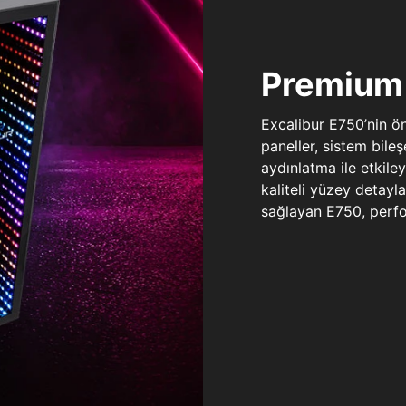
Premium 
Excalibur E750’nin ö
paneller, sistem bile
aydınlatma ile etkile
kaliteli yüzey detay
sağlayan E750, perfo