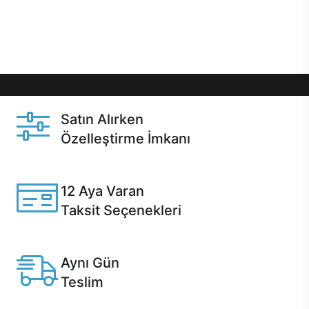
Üstelik satın alma ve satın alma sonrasında hızlı
destek sayesinde Casper kullanıcıların her zaman
yanında!
Satın Alırken
Özelleştirme İmkanı
Casper ürünlerini satın alırken ihtiyacınıza göre
özelleştirebilirsiniz.
12 Aya Varan
Taksit Seçenekleri
Anlaşmalı kredi kartlarına 12 aya varan taksit seçenekleri
Casper'da.
Aynı Gün
Teslim
Seçili ürünlerde Aynı Gün Teslim!