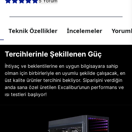
5 Yorum
Teknik Özellikler
İncelemeler
Yoruml
Tercihlerinle Şekillenen Güç
İhtiyaç ve beklentilerine en uygun bilgisayara sahip
olman için birbirleriyle en uyumlu şekilde çalışacak, en
üst kalite ürünler tercihini bekliyor. Siparişini verdiğin
anda sana özel üretilen Excalibur’unun performans ve
ısı testleri başlıyor!