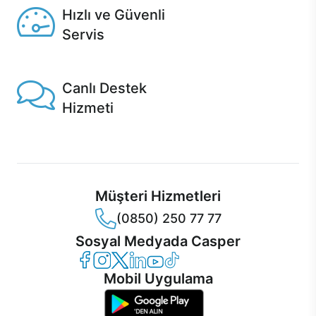
Hızlı ve Güvenli
Servis
1 Saatte servis, Jet servis ve Turbo servis seçenekleri
Casper'da!
Canlı Destek
Hizmeti
Ürünlerinizle ilgili Casper Canlı Destek hizmeti her daim
sizinle.
Müşteri Hizmetleri
(0850) 250 77 77
Sosyal Medyada Casper
Casper Facebook
Casper Instagram
Casper Twitter
Casper LinkedIn
Casper YouTube
Casper TikTok
Mobil Uygulama