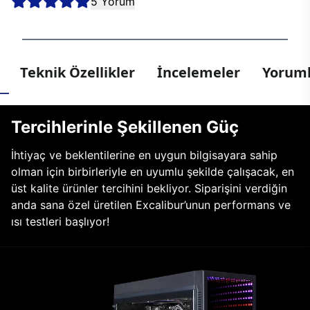
5 Yorum
Teknik Özellikler
İncelemeler
Yoruml
Tercihlerinle Şekillenen Güç
İhtiyaç ve beklentilerine en uygun bilgisayara sahip
olman için birbirleriyle en uyumlu şekilde çalışacak, en
üst kalite ürünler tercihini bekliyor. Siparişini verdiğin
anda sana özel üretilen Excalibur’unun performans ve
ısı testleri başlıyor!