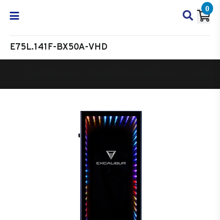
0
E75L.141F-BX50A-VHD
Oyun Bilgisayarı
Masaüstü Oyun Bilgisayarı
Excalibur