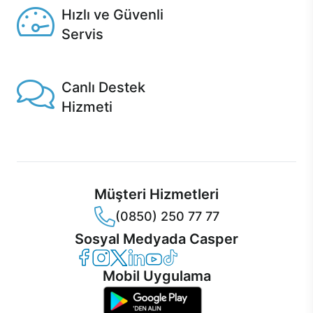
Hızlı ve Güvenli
Servis
1 Saatte servis, Jet servis ve Turbo servis seçenekleri
Casper'da!
Canlı Destek
Hizmeti
Ürünlerinizle ilgili Casper Canlı Destek hizmeti her daim
sizinle.
Müşteri Hizmetleri
(0850) 250 77 77
Sosyal Medyada Casper
Casper Facebook
Casper Instagram
Casper Twitter
Casper LinkedIn
Casper YouTube
Casper TikTok
Mobil Uygulama