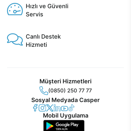
Hızlı ve Güvenli
Servis
1 Saatte servis, Jet servis ve Turbo servis seçenekleri
Casper'da!
Canlı Destek
Hizmeti
Ürünlerinizle ilgili Casper Canlı Destek hizmeti her daim
sizinle.
Müşteri Hizmetleri
(0850) 250 77 77
Sosyal Medyada Casper
Casper Facebook
Casper Instagram
Casper Twitter
Casper LinkedIn
Casper YouTube
Casper TikTok
Mobil Uygulama