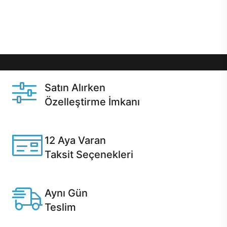
Üstelik satın alma ve satın alma sonrasında hızlı
destek sayesinde Casper kullanıcıların her zaman
yanında!
Satın Alırken
Özelleştirme İmkanı
Casper ürünlerini satın alırken ihtiyacınıza göre
özelleştirebilirsiniz.
12 Aya Varan
Taksit Seçenekleri
Anlaşmalı kredi kartlarına 12 aya varan taksit seçenekleri
Casper'da.
Aynı Gün
Teslim
Seçili ürünlerde Aynı Gün Teslim!