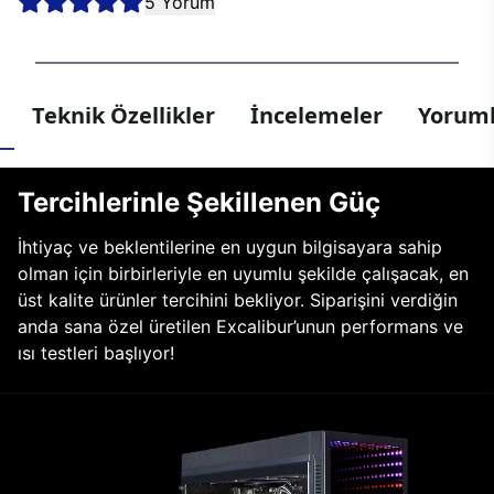
5 Yorum
Teknik Özellikler
İncelemeler
Yoruml
Tercihlerinle Şekillenen Güç
İhtiyaç ve beklentilerine en uygun bilgisayara sahip
olman için birbirleriyle en uyumlu şekilde çalışacak, en
üst kalite ürünler tercihini bekliyor. Siparişini verdiğin
anda sana özel üretilen Excalibur’unun performans ve
ısı testleri başlıyor!