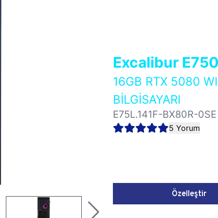
Excalibur E75
16GB RTX 5080 
BİLGİSAYARI
E75L.141F-BX80R-0SE
5 Yorum
Özelleştir