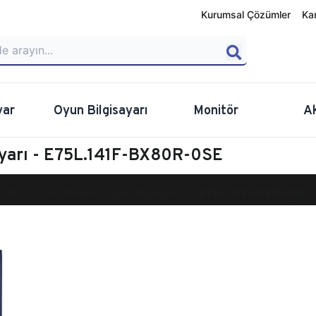
Kurumsal Çözümler
Ka
yar
Oyun Bilgisayarı
Monitör
A
ayarı - E75L.141F-BX80R-0SE
calibur E750 Masaüstü Oyun Bilgisayarı
E75L.141F-BX80R-0SE