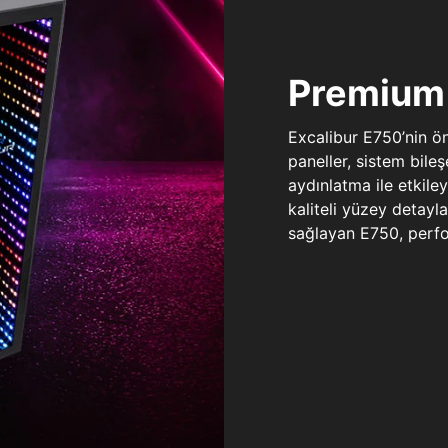
Premium 
Excalibur E750’nin ö
paneller, sistem bile
aydınlatma ile etkile
kaliteli yüzey detay
sağlayan E750, perfo