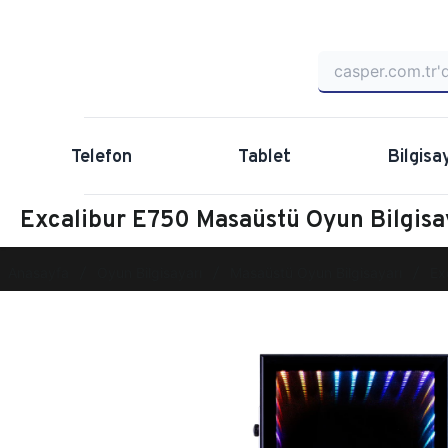
Telefon
Tablet
Bilgisa
Excalibur E750 Masaüstü Oyun Bilgis
Anasayfa
Oyun Bilgisayarı
Masaüstü Oyun Bilgisayarı
Ex