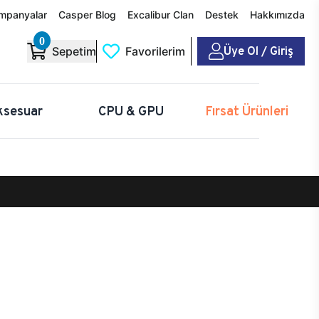
mpanyalar
Casper Blog
Excalibur Clan
Destek
Hakkımızda
0
Üye Ol / Giriş
Sepetim
Favorilerim
ksesuar
CPU & GPU
Fırsat Ürünleri