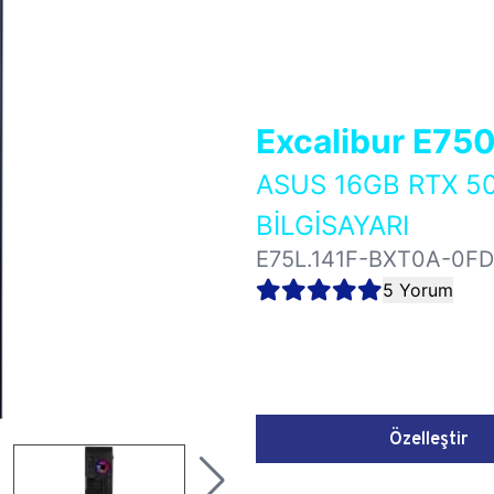
Excalibur E75
ASUS 16GB RTX 5
BİLGİSAYARI
E75L.141F-BXT0A-0FD
5 Yorum
Özelleştir