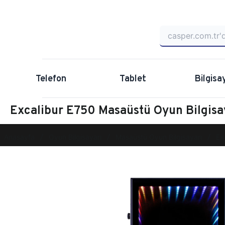
Telefon
Tablet
Bilgisa
Excalibur E750 Masaüstü Oyun Bilgis
Anasayfa
Oyun Bilgisayarı
Masaüstü Oyun Bilgisayarı
Ex