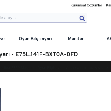
Kurumsal Çözümler
Ka
yar
Oyun Bilgisayarı
Monitör
A
ayarı - E75L.141F-BXT0A-0FD
calibur E750 Masaüstü Oyun Bilgisayarı
E75L.141F-BXT0A-0FD