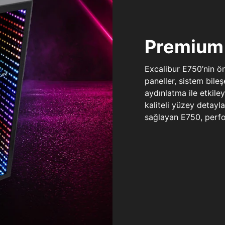
Premium 
Excalibur E750’nin ö
paneller, sistem bile
aydınlatma ile etkile
kaliteli yüzey detay
sağlayan E750, perfo