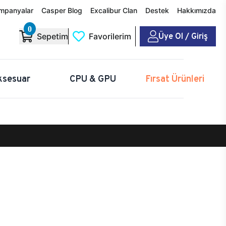
mpanyalar
Casper Blog
Excalibur Clan
Destek
Hakkımızda
0
Üye Ol / Giriş
Sepetim
Favorilerim
ksesuar
CPU & GPU
Fırsat Ürünleri