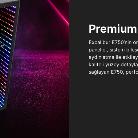
Premium 
Excalibur E750’nin ö
paneller, sistem bile
aydınlatma ile etkile
kaliteli yüzey detay
sağlayan E750, perfo