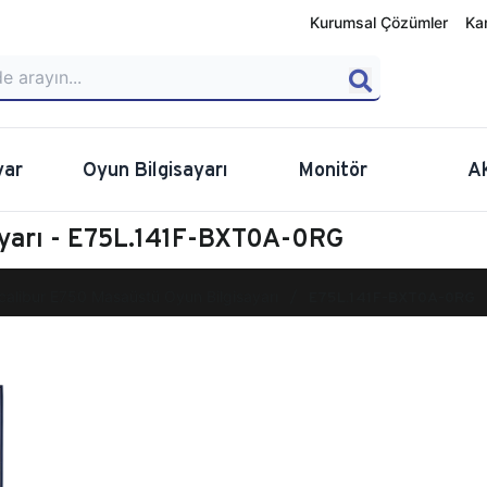
Kurumsal Çözümler
Ka
yar
Oyun Bilgisayarı
Monitör
A
ayarı - E75L.141F-BXT0A-0RG
calibur E750 Masaüstü Oyun Bilgisayarı
E75L.141F-BXT0A-0RG