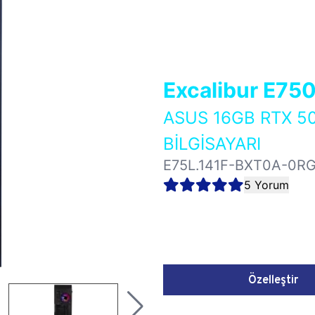
Excalibur E75
ASUS 16GB RTX 5
BİLGİSAYARI
E75L.141F-BXT0A-0R
5 Yorum
Özelleştir