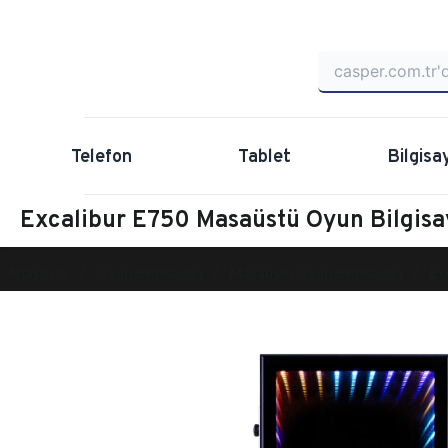
Telefon
Tablet
Bilgisa
Excalibur E750 Masaüstü Oyun Bilgis
Anasayfa
Oyun Bilgisayarı
Masaüstü Oyun Bilgisayarı
Ex