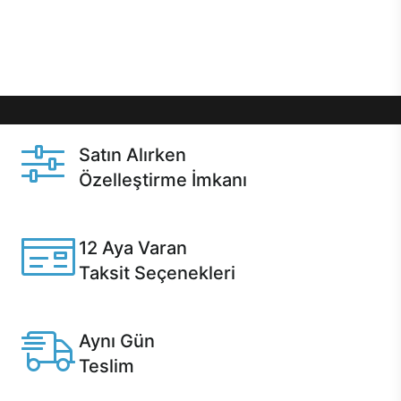
Üstelik satın alma ve satın alma sonrasında hızlı
destek sayesinde Casper kullanıcıların her zaman
yanında!
Satın Alırken
Özelleştirme İmkanı
Casper ürünlerini satın alırken ihtiyacınıza göre
özelleştirebilirsiniz.
12 Aya Varan
Taksit Seçenekleri
Anlaşmalı kredi kartlarına 12 aya varan taksit seçenekleri
Casper'da.
Aynı Gün
Teslim
Seçili ürünlerde Aynı Gün Teslim!