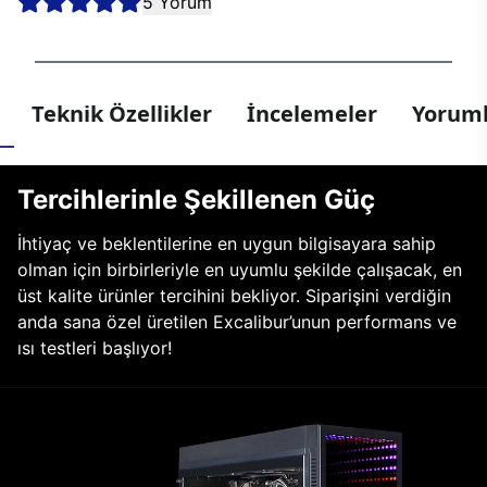
5 Yorum
Teknik Özellikler
İncelemeler
Yoruml
Tercihlerinle Şekillenen Güç
İhtiyaç ve beklentilerine en uygun bilgisayara sahip
olman için birbirleriyle en uyumlu şekilde çalışacak, en
üst kalite ürünler tercihini bekliyor. Siparişini verdiğin
anda sana özel üretilen Excalibur’unun performans ve
ısı testleri başlıyor!