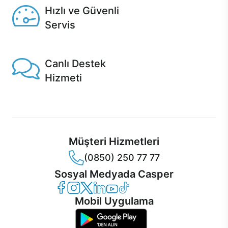
Hızlı ve Güvenli
Servis
1 Saatte servis, Jet servis ve Turbo servis seçenekleri
Casper'da!
Canlı Destek
Hizmeti
Ürünlerinizle ilgili Casper Canlı Destek hizmeti her daim
sizinle.
Müşteri Hizmetleri
(0850) 250 77 77
Sosyal Medyada Casper
Casper Facebook
Casper Instagram
Casper Twitter
Casper LinkedIn
Casper YouTube
Casper TikTok
Mobil Uygulama