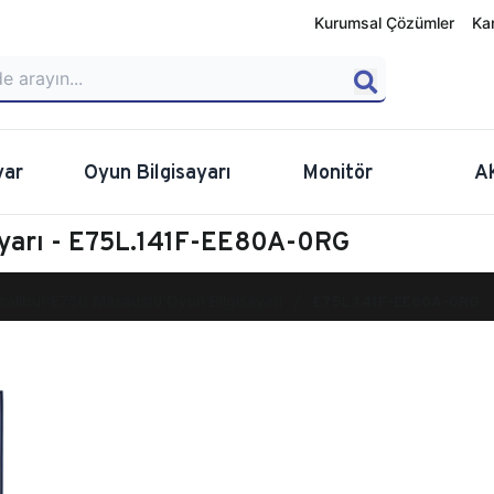
Kurumsal Çözümler
Ka
yar
Oyun Bilgisayarı
Monitör
A
ayarı - E75L.141F-EE80A-0RG
calibur E750 Masaüstü Oyun Bilgisayarı
E75L.141F-EE80A-0RG