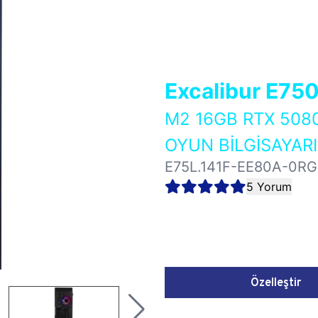
Excalibur E75
M2 16GB RTX 50
OYUN BİLGİSAYARI
E75L.141F-EE80A-0RG
5 Yorum
Özelleştir