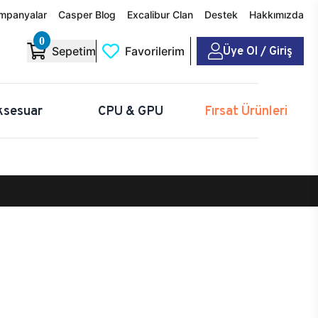
mpanyalar
Casper Blog
Excalibur Clan
Destek
Hakkımızda
0
Üye Ol / Giriş
Sepetim
Favorilerim
ksesuar
CPU & GPU
Fırsat Ürünleri