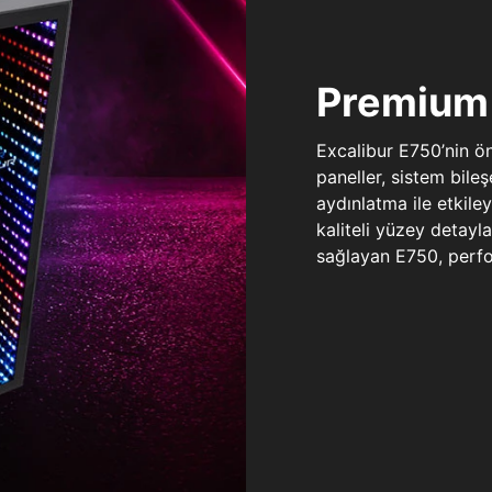
Premium 
Excalibur E750’nin ö
paneller, sistem bile
aydınlatma ile etkile
kaliteli yüzey detay
sağlayan E750, perfo