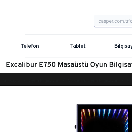
Telefon
Tablet
Bilgisa
Excalibur E750 Masaüstü Oyun Bilgis
Anasayfa
Oyun Bilgisayarı
Masaüstü Oyun Bilgisayarı
Ex