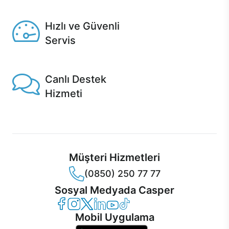
Seçili ürünlerde Aynı Gün Teslim!
Hızlı ve Güvenli
Servis
1 Saatte servis, Jet servis ve Turbo servis seçenekleri
Casper'da!
Canlı Destek
Hizmeti
Ürünlerinizle ilgili Casper Canlı Destek hizmeti her daim
sizinle.
Müşteri Hizmetleri
(0850) 250 77 77
Sosyal Medyada Casper
Casper Facebook
Casper Instagram
Casper Twitter
Casper LinkedIn
Casper YouTube
Casper TikTok
Mobil Uygulama