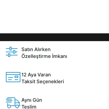
gibi özel fırsatlar Casper kullanıcılarını bekliyor.
Üstelik satın alma ve satın alma sonrasında hızlı
destek sayesinde Casper kullanıcıların her zaman
yanında!
Satın Alırken
Özelleştirme İmkanı
Casper ürünlerini satın alırken ihtiyacınıza göre
özelleştirebilirsiniz.
12 Aya Varan
Taksit Seçenekleri
Anlaşmalı kredi kartlarına 12 aya varan taksit seçenekleri
Casper'da.
Aynı Gün
Teslim