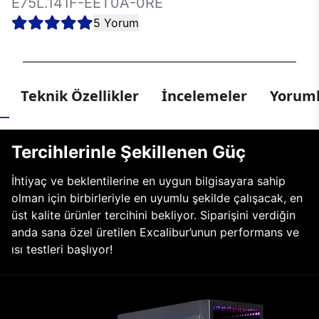
E75L.141F-EET0A-0RE
5 Yorum
Teknik Özellikler
İncelemeler
Yoruml
Tercihlerinle Şekillenen Güç
İhtiyaç ve beklentilerine en uygun bilgisayara sahip
olman için birbirleriyle en uyumlu şekilde çalışacak, en
üst kalite ürünler tercihini bekliyor. Siparişini verdiğin
anda sana özel üretilen Excalibur’unun performans ve
ısı testleri başlıyor!