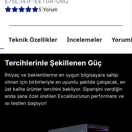
E75L.141F-EET0A-0RG
5 Yorum
Teknik Özellikler
İncelemeler
Yoruml
Tercihlerinle Şekillenen Güç
İhtiyaç ve beklentilerine en uygun bilgisayara sahip
olman için birbirleriyle en uyumlu şekilde çalışacak, en
üst kalite ürünler tercihini bekliyor. Siparişini verdiğin
anda sana özel üretilen Excalibur’unun performans ve
ısı testleri başlıyor!