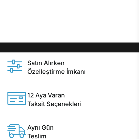
gibi özel fırsatlar Casper kullanıcılarını bekliyor.
Üstelik satın alma ve satın alma sonrasında hızlı
destek sayesinde Casper kullanıcıların her zaman
yanında!
Satın Alırken
Özelleştirme İmkanı
Casper ürünlerini satın alırken ihtiyacınıza göre
özelleştirebilirsiniz.
12 Aya Varan
Taksit Seçenekleri
Anlaşmalı kredi kartlarına 12 aya varan taksit seçenekleri
Casper'da.
Aynı Gün
Teslim