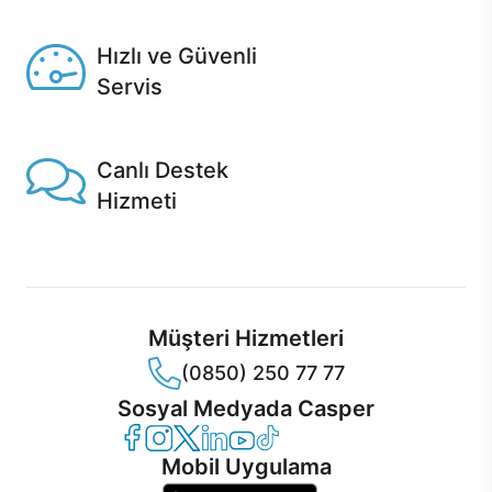
Seçili ürünlerde Aynı Gün Teslim!
Hızlı ve Güvenli
Servis
1 Saatte servis, Jet servis ve Turbo servis seçenekleri
Casper'da!
Canlı Destek
Hizmeti
Ürünlerinizle ilgili Casper Canlı Destek hizmeti her daim
sizinle.
Müşteri Hizmetleri
(0850) 250 77 77
Sosyal Medyada Casper
Casper Facebook
Casper Instagram
Casper Twitter
Casper LinkedIn
Casper YouTube
Casper TikTok
Mobil Uygulama