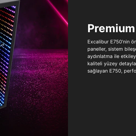
Premium 
Excalibur E750’nin ö
paneller, sistem bile
aydınlatma ile etkile
kaliteli yüzey detay
sağlayan E750, perfo