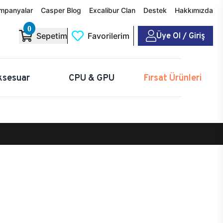
mpanyalar
Casper Blog
Excalibur Clan
Destek
Hakkımızda
0
Üye Ol / Giriş
Sepetim
Favorilerim
ksesuar
CPU & GPU
Fırsat Ürünleri