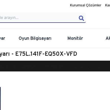
Kurumsal Çözümler
Ka
yar
Oyun Bilgisayarı
Monitör
A
ayarı - E75L.141F-EQ50X-VFD
calibur E750 Masaüstü Oyun Bilgisayarı
E75L.141F-EQ50X-VFD