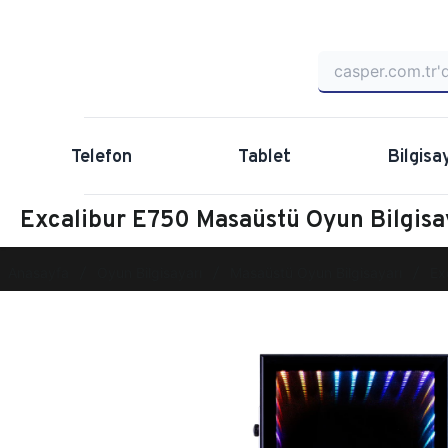
Telefon
Tablet
Bilgisa
Excalibur E750 Masaüstü Oyun Bilgis
Anasayfa
Oyun Bilgisayarı
Masaüstü Oyun Bilgisayarı
Ex