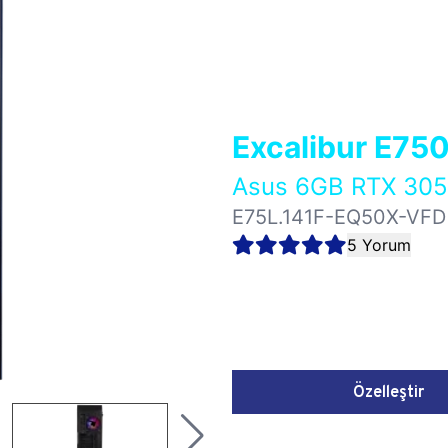
Excalibur E75
Asus 6GB RTX 30
E75L.141F-EQ50X-VFD
5 Yorum
Özelleştir