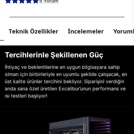
5 Yorum
Teknik Özellikler
İncelemeler
Yoruml
Tercihlerinle Şekillenen Güç
İhtiyaç ve beklentilerine en uygun bilgisayara sahip
olman için birbirleriyle en uyumlu şekilde çalışacak, en
üst kalite ürünler tercihini bekliyor. Siparişini verdiğin
anda sana özel üretilen Excalibur’unun performans ve
ısı testleri başlıyor!