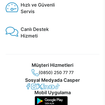
Hızlı ve Güvenli
Servis
1 Saatte servis, Jet servis ve Turbo servis seçenekleri
Casper'da!
Canlı Destek
Hizmeti
Ürünlerinizle ilgili Casper Canlı Destek hizmeti her daim
sizinle.
Müşteri Hizmetleri
(0850) 250 77 77
Sosyal Medyada Casper
Casper Facebook
Casper Instagram
Casper Twitter
Casper LinkedIn
Casper YouTube
Casper TikTok
Mobil Uygulama