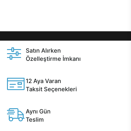
Üstelik satın alma ve satın alma sonrasında hızlı
destek sayesinde Casper kullanıcıların her zaman
yanında!
Satın Alırken
Özelleştirme İmkanı
Casper ürünlerini satın alırken ihtiyacınıza göre
özelleştirebilirsiniz.
12 Aya Varan
Taksit Seçenekleri
Anlaşmalı kredi kartlarına 12 aya varan taksit seçenekleri
Casper'da.
Aynı Gün
Teslim
Seçili ürünlerde Aynı Gün Teslim!