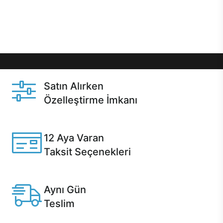
Üstelik satın alma ve satın alma sonrasında hızlı
destek sayesinde Casper kullanıcıların her zaman
yanında!
Satın Alırken
Özelleştirme İmkanı
Casper ürünlerini satın alırken ihtiyacınıza göre
özelleştirebilirsiniz.
12 Aya Varan
Taksit Seçenekleri
Anlaşmalı kredi kartlarına 12 aya varan taksit seçenekleri
Casper'da.
Aynı Gün
Teslim
Seçili ürünlerde Aynı Gün Teslim!