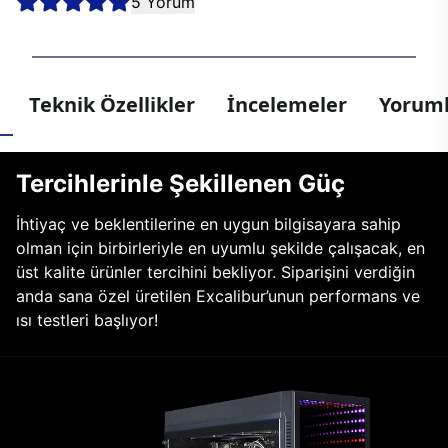
5 Yorum
Teknik Özellikler
İncelemeler
Yoruml
Tercihlerinle Şekillenen Güç
İhtiyaç ve beklentilerine en uygun bilgisayara sahip
olman için birbirleriyle en uyumlu şekilde çalışacak, en
üst kalite ürünler tercihini bekliyor. Siparişini verdiğin
anda sana özel üretilen Excalibur’unun performans ve
ısı testleri başlıyor!