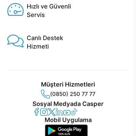
Hızlı ve Güvenli
Servis
1 Saatte servis, Jet servis ve Turbo servis seçenekleri
Casper'da!
Canlı Destek
Hizmeti
Ürünlerinizle ilgili Casper Canlı Destek hizmeti her daim
sizinle.
Müşteri Hizmetleri
(0850) 250 77 77
Sosyal Medyada Casper
Casper Facebook
Casper Instagram
Casper Twitter
Casper LinkedIn
Casper YouTube
Casper TikTok
Mobil Uygulama