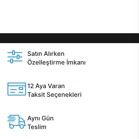
Üstelik satın alma ve satın alma sonrasında hızlı
destek sayesinde Casper kullanıcıların her zaman
yanında!
Satın Alırken
Özelleştirme İmkanı
Casper ürünlerini satın alırken ihtiyacınıza göre
özelleştirebilirsiniz.
12 Aya Varan
Taksit Seçenekleri
Anlaşmalı kredi kartlarına 12 aya varan taksit seçenekleri
Casper'da.
Aynı Gün
Teslim
Seçili ürünlerde Aynı Gün Teslim!