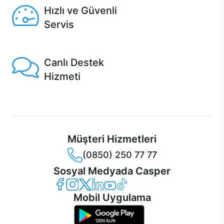
Hızlı ve Güvenli
Servis
1 Saatte servis, Jet servis ve Turbo servis seçenekleri
Casper'da!
Canlı Destek
Hizmeti
Ürünlerinizle ilgili Casper Canlı Destek hizmeti her daim
sizinle.
Müşteri Hizmetleri
(0850) 250 77 77
Sosyal Medyada Casper
Casper Facebook
Casper Instagram
Casper Twitter
Casper LinkedIn
Casper YouTube
Casper TikTok
Mobil Uygulama