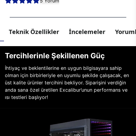
5 Yorum
Teknik Özellikler
İncelemeler
Yoruml
Tercihlerinle Şekillenen Güç
İhtiyaç ve beklentilerine en uygun bilgisayara sahip
olman için birbirleriyle en uyumlu şekilde çalışacak, en
üst kalite ürünler tercihini bekliyor. Siparişini verdiğin
anda sana özel üretilen Excalibur’unun performans ve
ısı testleri başlıyor!