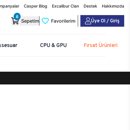
mpanyalar
Casper Blog
Excalibur Clan
Destek
Hakkımızda
0
Üye Ol / Giriş
Sepetim
Favorilerim
ksesuar
CPU & GPU
Fırsat Ürünleri