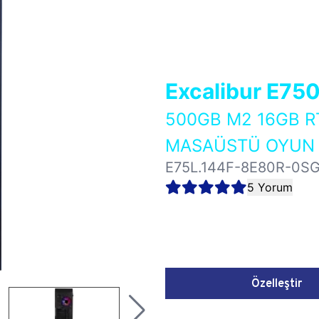
Excalibur E75
500GB M2 16GB R
MASAÜSTÜ OYUN B
E75L.144F-8E80R-0S
5 Yorum
Özelleştir