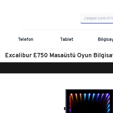
Telefon
Tablet
Bilgisa
Excalibur E750 Masaüstü Oyun Bilgis
Anasayfa
Oyun Bilgisayarı
Masaüstü Oyun Bilgisayarı
Ex