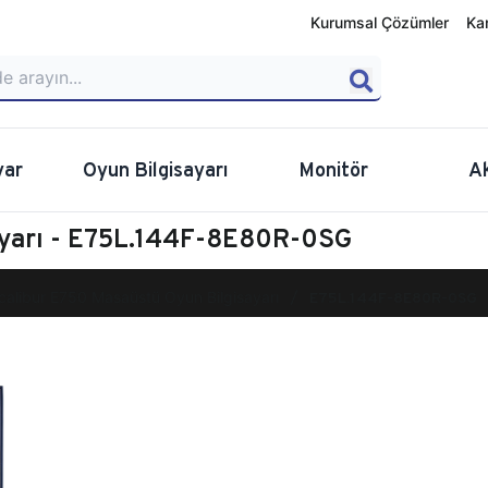
Kurumsal Çözümler
Ka
yar
Oyun Bilgisayarı
Monitör
A
ayarı - E75L.144F-8E80R-0SG
calibur E750 Masaüstü Oyun Bilgisayarı
E75L.144F-8E80R-0SG