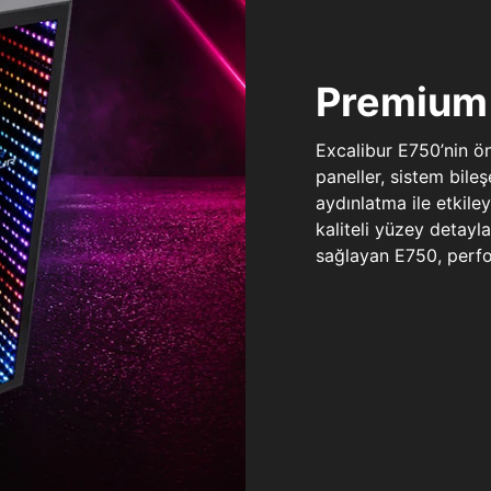
Premium 
Excalibur E750’nin ö
paneller, sistem bile
aydınlatma ile etkile
kaliteli yüzey detay
sağlayan E750, perfo