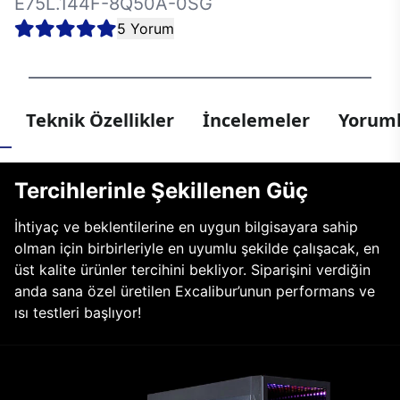
E75L.144F-8Q50A-0SG
5 Yorum
Teknik Özellikler
İncelemeler
Yoruml
Tercihlerinle Şekillenen Güç
İhtiyaç ve beklentilerine en uygun bilgisayara sahip
olman için birbirleriyle en uyumlu şekilde çalışacak, en
üst kalite ürünler tercihini bekliyor. Siparişini verdiğin
anda sana özel üretilen Excalibur’unun performans ve
ısı testleri başlıyor!