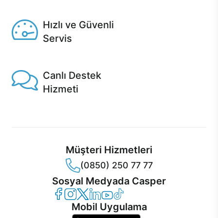
Seçili ürünlerde Aynı Gün Teslim!
Hızlı ve Güvenli
Servis
1 Saatte servis, Jet servis ve Turbo servis seçenekleri
Casper'da!
Canlı Destek
Hizmeti
Ürünlerinizle ilgili Casper Canlı Destek hizmeti her daim
sizinle.
Müşteri Hizmetleri
(0850) 250 77 77
Sosyal Medyada Casper
Casper Facebook
Casper Instagram
Casper Twitter
Casper LinkedIn
Casper YouTube
Casper TikTok
Mobil Uygulama