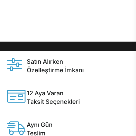
gibi özel fırsatlar Casper kullanıcılarını bekliyor.
Üstelik satın alma ve satın alma sonrasında hızlı
destek sayesinde Casper kullanıcıların her zaman
yanında!
Satın Alırken
Özelleştirme İmkanı
Casper ürünlerini satın alırken ihtiyacınıza göre
özelleştirebilirsiniz.
12 Aya Varan
Taksit Seçenekleri
Anlaşmalı kredi kartlarına 12 aya varan taksit seçenekleri
Casper'da.
Aynı Gün
Teslim