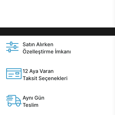
Üstelik satın alma ve satın alma sonrasında hızlı
destek sayesinde Casper kullanıcıların her zaman
yanında!
Satın Alırken
Özelleştirme İmkanı
Casper ürünlerini satın alırken ihtiyacınıza göre
özelleştirebilirsiniz.
12 Aya Varan
Taksit Seçenekleri
Anlaşmalı kredi kartlarına 12 aya varan taksit seçenekleri
Casper'da.
Aynı Gün
Teslim
Seçili ürünlerde Aynı Gün Teslim!