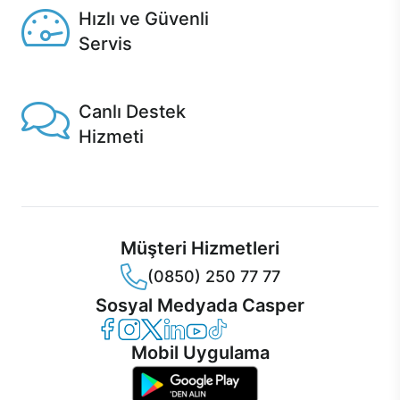
Hızlı ve Güvenli
Servis
1 Saatte servis, Jet servis ve Turbo servis seçenekleri
Casper'da!
Canlı Destek
Hizmeti
Ürünlerinizle ilgili Casper Canlı Destek hizmeti her daim
sizinle.
Müşteri Hizmetleri
(0850) 250 77 77
Sosyal Medyada Casper
Casper Facebook
Casper Instagram
Casper Twitter
Casper LinkedIn
Casper YouTube
Casper TikTok
Mobil Uygulama