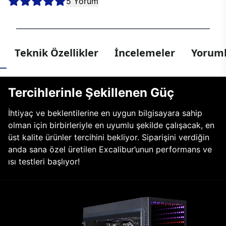
5 Yorum
Teknik Özellikler
İncelemeler
Yoruml
Tercihlerinle Şekillenen Güç
İhtiyaç ve beklentilerine en uygun bilgisayara sahip
olman için birbirleriyle en uyumlu şekilde çalışacak, en
üst kalite ürünler tercihini bekliyor. Siparişini verdiğin
anda sana özel üretilen Excalibur’unun performans ve
ısı testleri başlıyor!