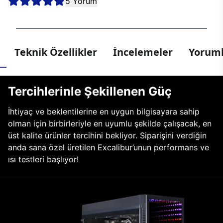
5 Yorum
Teknik Özellikler
İncelemeler
Yoruml
Tercihlerinle Şekillenen Güç
İhtiyaç ve beklentilerine en uygun bilgisayara sahip
olman için birbirleriyle en uyumlu şekilde çalışacak, en
üst kalite ürünler tercihini bekliyor. Siparişini verdiğin
anda sana özel üretilen Excalibur’unun performans ve
ısı testleri başlıyor!