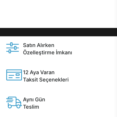
Üstelik satın alma ve satın alma sonrasında hızlı
destek sayesinde Casper kullanıcıların her zaman
yanında!
Satın Alırken
Özelleştirme İmkanı
Casper ürünlerini satın alırken ihtiyacınıza göre
özelleştirebilirsiniz.
12 Aya Varan
Taksit Seçenekleri
Anlaşmalı kredi kartlarına 12 aya varan taksit seçenekleri
Casper'da.
Aynı Gün
Teslim
Seçili ürünlerde Aynı Gün Teslim!