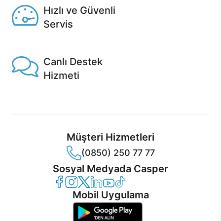
Hızlı ve Güvenli
Servis
1 Saatte servis, Jet servis ve Turbo servis seçenekleri
Casper'da!
Canlı Destek
Hizmeti
Ürünlerinizle ilgili Casper Canlı Destek hizmeti her daim
sizinle.
Müşteri Hizmetleri
(0850) 250 77 77
Sosyal Medyada Casper
Casper Facebook
Casper Instagram
Casper Twitter
Casper LinkedIn
Casper YouTube
Casper TikTok
Mobil Uygulama