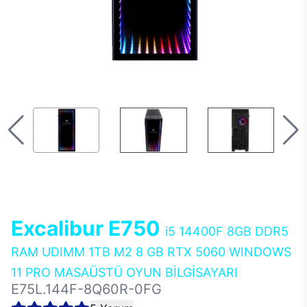
Excalibur E750
i5 14400F 8GB DDR5
RAM UDIMM 1TB M2 8 GB RTX 5060 WINDOWS
11 PRO MASAÜSTÜ OYUN BİLGİSAYARI
E75L.144F-8Q60R-0FG