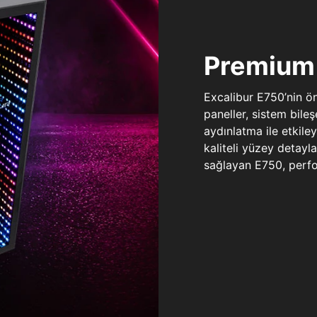
Premium 
Excalibur E750’nin ö
paneller, sistem bile
aydınlatma ile etkile
kaliteli yüzey detay
sağlayan E750, perfo