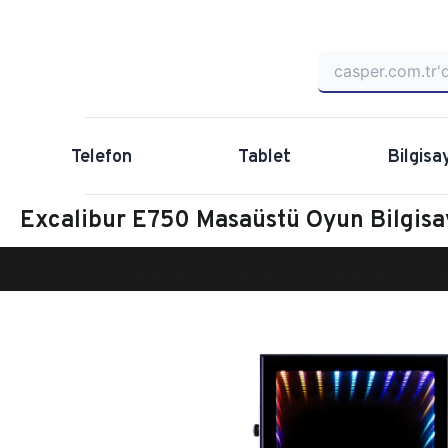
Telefon
Tablet
Bilgisa
Excalibur E750 Masaüstü Oyun Bilgis
Anasayfa
Oyun Bilgisayarı
Masaüstü Oyun Bilgisayarı
Ex