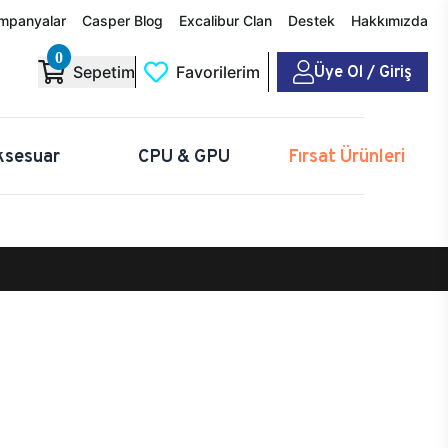
mpanyalar
Casper Blog
Excalibur Clan
Destek
Hakkımızda
0
Üye Ol / Giriş
Sepetim
Favorilerim
ksesuar
CPU & GPU
Fırsat Ürünleri