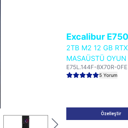
Excalibur E75
2TB M2 12 GB RT
MASAÜSTÜ OYUN B
E75L.144F-8X70R-0FE
5 Yorum
Özelleştir