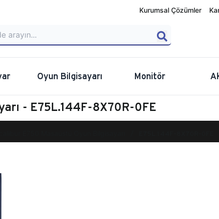
Kurumsal Çözümler
Ka
yar
Oyun Bilgisayarı
Monitör
A
ayarı - E75L.144F-8X70R-0FE
calibur E750 Masaüstü Oyun Bilgisayarı
E75L.144F-8X70R-0FE