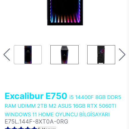
Excalibur E750
i5 14400F 8GB DDR5
RAM UDIMM 2TB M2 ASUS 16GB RTX 5060TI
WINDOWS 11 HOME OYUNCU BİLGİSAYARI
E75L.144F-8XT0A-0RG