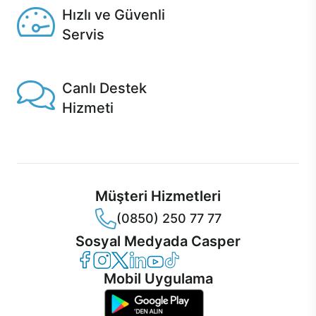
Hızlı ve Güvenli
Servis
1 Saatte servis, Jet servis ve Turbo servis seçenekleri
Casper'da!
Canlı Destek
Hizmeti
Ürünlerinizle ilgili Casper Canlı Destek hizmeti her daim
sizinle.
Müşteri Hizmetleri
(0850) 250 77 77
Sosyal Medyada Casper
Casper Facebook
Casper Instagram
Casper Twitter
Casper LinkedIn
Casper YouTube
Casper TikTok
Mobil Uygulama