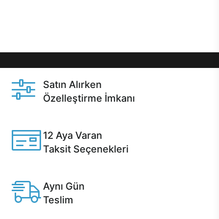
Üstelik satın alma ve satın alma sonrasında hızlı
destek sayesinde Casper kullanıcıların her zaman
yanında!
Satın Alırken
Özelleştirme İmkanı
Casper ürünlerini satın alırken ihtiyacınıza göre
özelleştirebilirsiniz.
12 Aya Varan
Taksit Seçenekleri
Anlaşmalı kredi kartlarına 12 aya varan taksit seçenekleri
Casper'da.
Aynı Gün
Teslim
Seçili ürünlerde Aynı Gün Teslim!