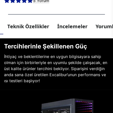
5 Yorum
Teknik Özellikler
İncelemeler
Yoruml
Tercihlerinle Şekillenen Güç
İhtiyaç ve beklentilerine en uygun bilgisayara sahip
olman için birbirleriyle en uyumlu şekilde çalışacak, en
üst kalite ürünler tercihini bekliyor. Siparişini verdiğin
anda sana özel üretilen Excalibur’unun performans ve
ısı testleri başlıyor!