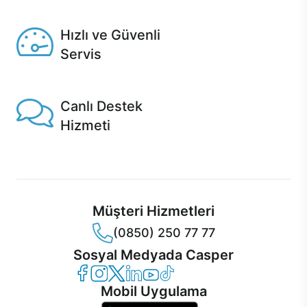
Seçili ürünlerde Aynı Gün Teslim!
Hızlı ve Güvenli
Servis
1 Saatte servis, Jet servis ve Turbo servis seçenekleri
Casper'da!
Canlı Destek
Hizmeti
Ürünlerinizle ilgili Casper Canlı Destek hizmeti her daim
sizinle.
Müşteri Hizmetleri
(0850) 250 77 77
Sosyal Medyada Casper
Casper Facebook
Casper Instagram
Casper Twitter
Casper LinkedIn
Casper YouTube
Casper TikTok
Mobil Uygulama