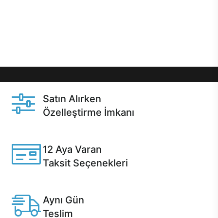
gibi özel fırsatlar Casper kullanıcılarını bekliyor.
Üstelik satın alma ve satın alma sonrasında hızlı
destek sayesinde Casper kullanıcıların her zaman
yanında!
Satın Alırken
Özelleştirme İmkanı
Casper ürünlerini satın alırken ihtiyacınıza göre
özelleştirebilirsiniz.
12 Aya Varan
Taksit Seçenekleri
Anlaşmalı kredi kartlarına 12 aya varan taksit seçenekleri
Casper'da.
Aynı Gün
Teslim