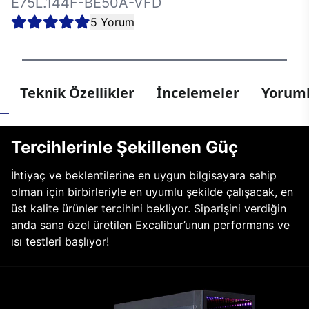
E75L.144F-BE50A-VFD
5 Yorum
Teknik Özellikler
İncelemeler
Yoruml
Tercihlerinle Şekillenen Güç
İhtiyaç ve beklentilerine en uygun bilgisayara sahip
olman için birbirleriyle en uyumlu şekilde çalışacak, en
üst kalite ürünler tercihini bekliyor. Siparişini verdiğin
anda sana özel üretilen Excalibur’unun performans ve
ısı testleri başlıyor!