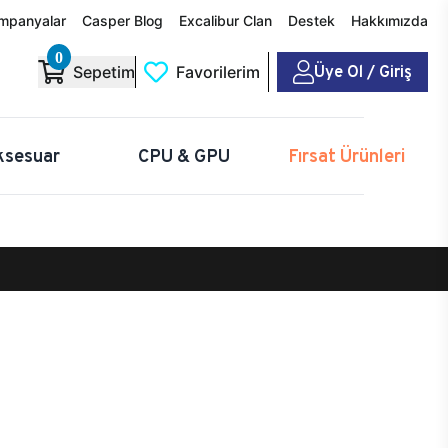
mpanyalar
Casper Blog
Excalibur Clan
Destek
Hakkımızda
0
Üye Ol / Giriş
Sepetim
Favorilerim
ksesuar
CPU & GPU
Fırsat Ürünleri