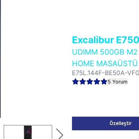
Excalibur E75
UDIMM 500GB M2 
HOME MASAÜSTÜ 
E75L.144F-BE50A-VF
5 Yorum
Özelleştir