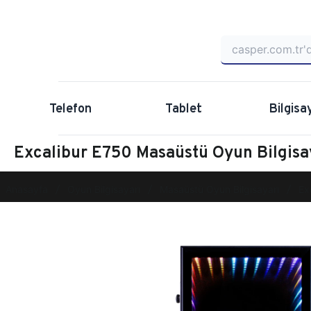
Telefon
Tablet
Bilgisa
Excalibur E750 Masaüstü Oyun Bilgis
Anasayfa
Oyun Bilgisayarı
Masaüstü Oyun Bilgisayarı
Ex