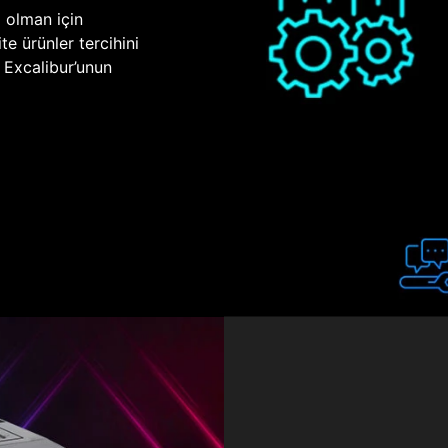
p olman için
te ürünler tercihini
n Excalibur’unun