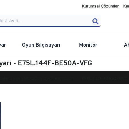
Kurumsal Çözümler
Ka
yar
Oyun Bilgisayarı
Monitör
A
ayarı - E75L.144F-BE50A-VFG
calibur E750 Masaüstü Oyun Bilgisayarı
E75L.144F-BE50A-VFG