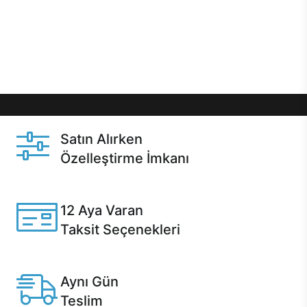
gibi özel fırsatlar Casper kullanıcılarını bekliyor.
Üstelik satın alma ve satın alma sonrasında hızlı
destek sayesinde Casper kullanıcıların her zaman
yanında!
Satın Alırken
Özelleştirme İmkanı
Casper ürünlerini satın alırken ihtiyacınıza göre
özelleştirebilirsiniz.
12 Aya Varan
Taksit Seçenekleri
Anlaşmalı kredi kartlarına 12 aya varan taksit seçenekleri
Casper'da.
Aynı Gün
Teslim