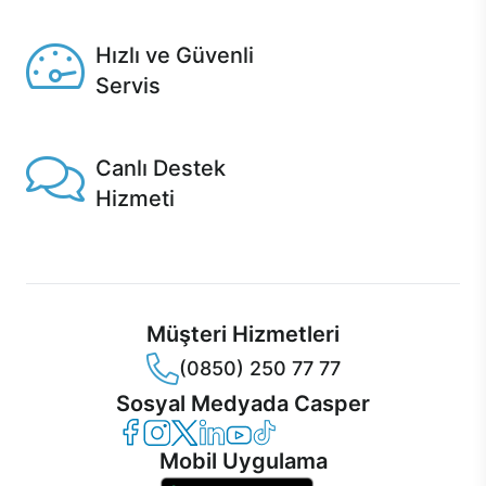
Seçili ürünlerde Aynı Gün Teslim!
Hızlı ve Güvenli
Servis
1 Saatte servis, Jet servis ve Turbo servis seçenekleri
Casper'da!
Canlı Destek
Hizmeti
Ürünlerinizle ilgili Casper Canlı Destek hizmeti her daim
sizinle.
Müşteri Hizmetleri
(0850) 250 77 77
Sosyal Medyada Casper
Casper Facebook
Casper Instagram
Casper Twitter
Casper LinkedIn
Casper YouTube
Casper TikTok
Mobil Uygulama