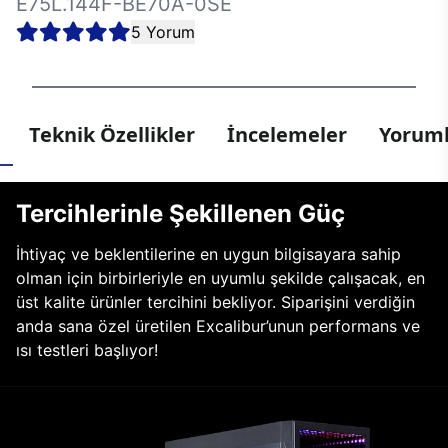
E75L.144F-BE70A-0SE
5 Yorum
Teknik Özellikler
İncelemeler
Yoruml
Tercihlerinle Şekillenen Güç
İhtiyaç ve beklentilerine en uygun bilgisayara sahip
olman için birbirleriyle en uyumlu şekilde çalışacak, en
üst kalite ürünler tercihini bekliyor. Siparişini verdiğin
anda sana özel üretilen Excalibur’unun performans ve
ısı testleri başlıyor!