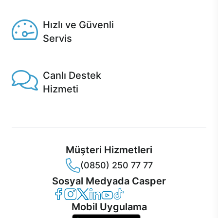
Seçili ürünlerde Aynı Gün Teslim!
Hızlı ve Güvenli
Servis
1 Saatte servis, Jet servis ve Turbo servis seçenekleri
Casper'da!
Canlı Destek
Hizmeti
Ürünlerinizle ilgili Casper Canlı Destek hizmeti her daim
sizinle.
Müşteri Hizmetleri
(0850) 250 77 77
Sosyal Medyada Casper
Casper Facebook
Casper Instagram
Casper Twitter
Casper LinkedIn
Casper YouTube
Casper TikTok
Mobil Uygulama