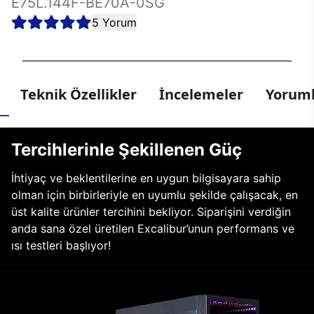
E75L.144F-BE70A-0SG
5 Yorum
Teknik Özellikler
İncelemeler
Yoruml
Tercihlerinle Şekillenen Güç
İhtiyaç ve beklentilerine en uygun bilgisayara sahip
olman için birbirleriyle en uyumlu şekilde çalışacak, en
üst kalite ürünler tercihini bekliyor. Siparişini verdiğin
anda sana özel üretilen Excalibur’unun performans ve
ısı testleri başlıyor!