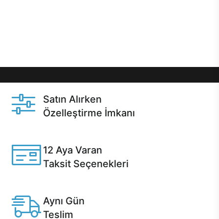
gibi özel fırsatlar Casper kullanıcılarını bekliyor.
Üstelik satın alma ve satın alma sonrasında hızlı
destek sayesinde Casper kullanıcıların her zaman
yanında!
Satın Alırken
Özelleştirme İmkanı
Casper ürünlerini satın alırken ihtiyacınıza göre
özelleştirebilirsiniz.
12 Aya Varan
Taksit Seçenekleri
Anlaşmalı kredi kartlarına 12 aya varan taksit seçenekleri
Casper'da.
Aynı Gün
Teslim