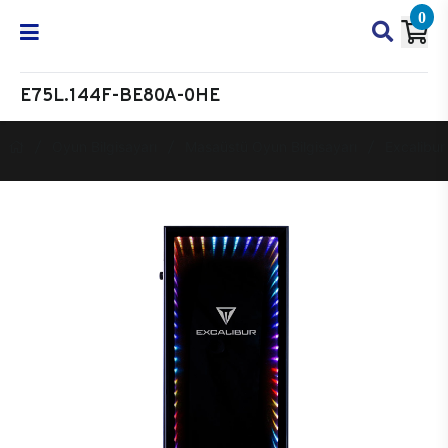
0
E75L.144F-BE80A-0HE
Oyun Bilgisayarı
Masaüstü Oyun Bilgisayarı
Excalibur