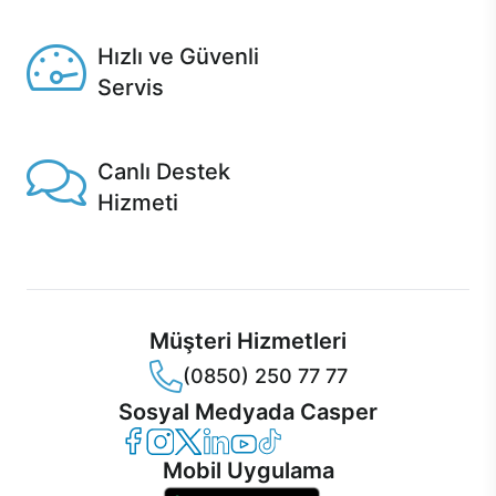
Seçili ürünlerde Aynı Gün Teslim!
Hızlı ve Güvenli
Servis
1 Saatte servis, Jet servis ve Turbo servis seçenekleri
Casper'da!
Canlı Destek
Hizmeti
Ürünlerinizle ilgili Casper Canlı Destek hizmeti her daim
sizinle.
Müşteri Hizmetleri
(0850) 250 77 77
Sosyal Medyada Casper
Casper Facebook
Casper Instagram
Casper Twitter
Casper LinkedIn
Casper YouTube
Casper TikTok
Mobil Uygulama