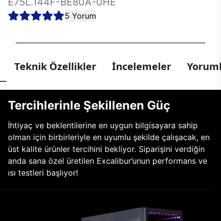
E75L.144F-BE80A-0HE
5 Yorum
Teknik Özellikler
İncelemeler
Yoruml
Tercihlerinle Şekillenen Güç
İhtiyaç ve beklentilerine en uygun bilgisayara sahip
olman için birbirleriyle en uyumlu şekilde çalışacak, en
üst kalite ürünler tercihini bekliyor. Siparişini verdiğin
anda sana özel üretilen Excalibur’unun performans ve
ısı testleri başlıyor!