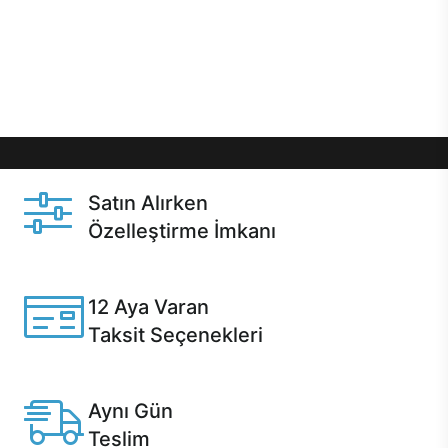
gibi özel fırsatlar Casper kullanıcılarını bekliyor.
Üstelik satın alma ve satın alma sonrasında hızlı
destek sayesinde Casper kullanıcıların her zaman
yanında!
Satın Alırken
Özelleştirme İmkanı
Casper ürünlerini satın alırken ihtiyacınıza göre
özelleştirebilirsiniz.
12 Aya Varan
Taksit Seçenekleri
Anlaşmalı kredi kartlarına 12 aya varan taksit seçenekleri
Casper'da.
Aynı Gün
Teslim