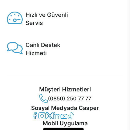
Seçili ürünlerde Aynı Gün Teslim!
Hızlı ve Güvenli
Servis
1 Saatte servis, Jet servis ve Turbo servis seçenekleri
Casper'da!
Canlı Destek
Hizmeti
Ürünlerinizle ilgili Casper Canlı Destek hizmeti her daim
sizinle.
Müşteri Hizmetleri
(0850) 250 77 77
Sosyal Medyada Casper
Casper Facebook
Casper Instagram
Casper Twitter
Casper LinkedIn
Casper YouTube
Casper TikTok
Mobil Uygulama