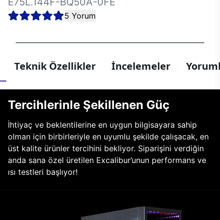
E75L.144F-BQ50A-0FE
5 Yorum
Teknik Özellikler
İncelemeler
Yoruml
Tercihlerinle Şekillenen Güç
İhtiyaç ve beklentilerine en uygun bilgisayara sahip
olman için birbirleriyle en uyumlu şekilde çalışacak, en
üst kalite ürünler tercihini bekliyor. Siparişini verdiğin
anda sana özel üretilen Excalibur’unun performans ve
ısı testleri başlıyor!