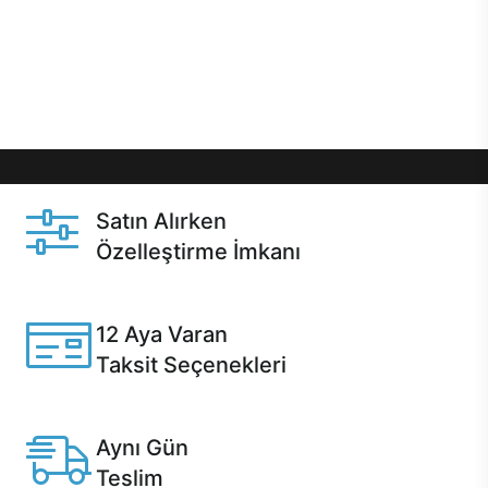
gibi özel fırsatlar Casper kullanıcılarını bekliyor.
Üstelik satın alma ve satın alma sonrasında hızlı
destek sayesinde Casper kullanıcıların her zaman
yanında!
Satın Alırken
Özelleştirme İmkanı
Casper ürünlerini satın alırken ihtiyacınıza göre
özelleştirebilirsiniz.
12 Aya Varan
Taksit Seçenekleri
Anlaşmalı kredi kartlarına 12 aya varan taksit seçenekleri
Casper'da.
Aynı Gün
Teslim