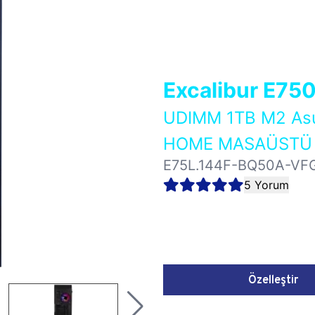
Excalibur E75
UDIMM 1TB M2 As
HOME MASAÜSTÜ 
E75L.144F-BQ50A-VF
5 Yorum
Özelleştir