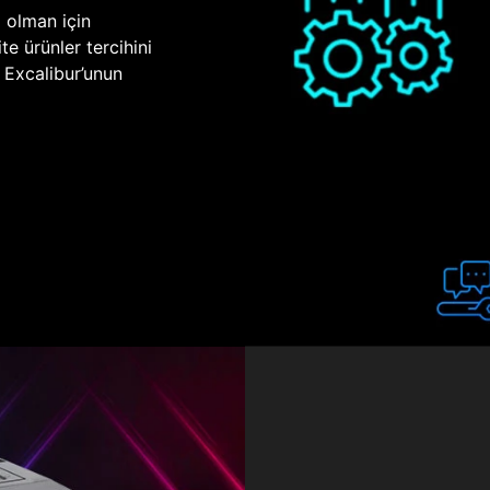
p olman için
te ürünler tercihini
n Excalibur’unun