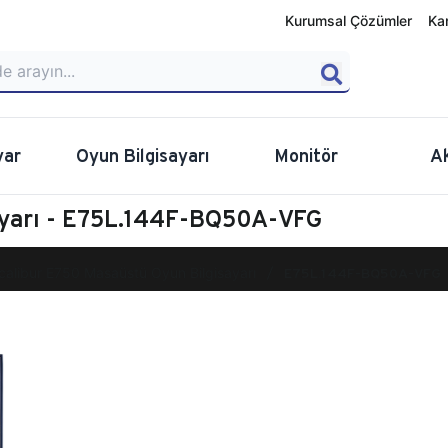
Kurumsal Çözümler
Ka
yar
Oyun Bilgisayarı
Monitör
A
ayarı - E75L.144F-BQ50A-VFG
calibur E750 Masaüstü Oyun Bilgisayarı
E75L.144F-BQ50A-VFG