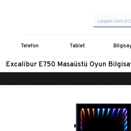
Telefon
Tablet
Bilgisa
Excalibur E750 Masaüstü Oyun Bilgis
Anasayfa
Oyun Bilgisayarı
Masaüstü Oyun Bilgisayarı
Ex