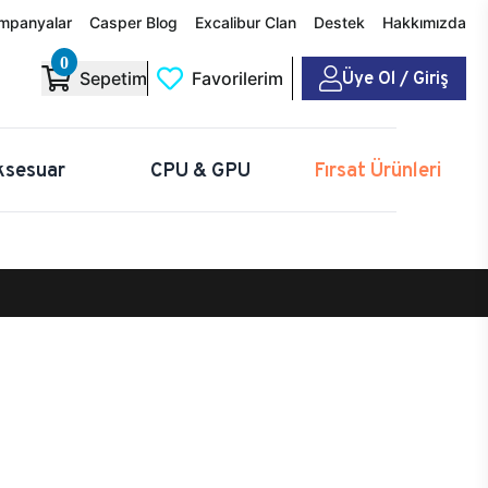
mpanyalar
Casper Blog
Excalibur Clan
Destek
Hakkımızda
0
Üye Ol / Giriş
Sepetim
Favorilerim
ksesuar
CPU & GPU
Fırsat Ürünleri