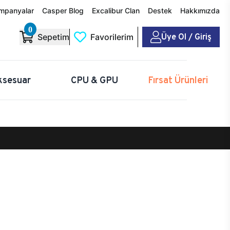
mpanyalar
Casper Blog
Excalibur Clan
Destek
Hakkımızda
0
Üye Ol / Giriş
Sepetim
Favorilerim
ksesuar
CPU & GPU
Fırsat Ürünleri