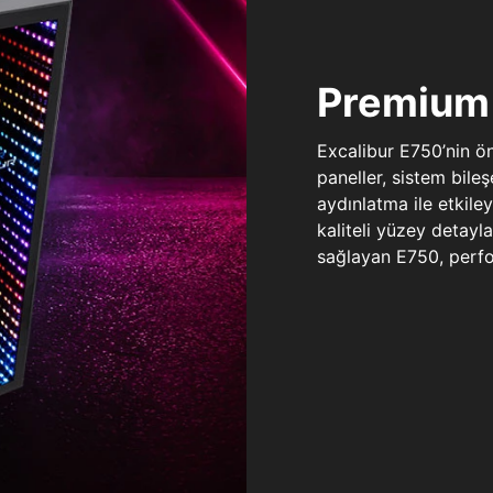
Premium 
Excalibur E750’nin ö
paneller, sistem bile
aydınlatma ile etkile
kaliteli yüzey detay
sağlayan E750, perfo