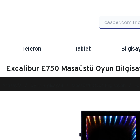
Telefon
Tablet
Bilgisa
Excalibur E750 Masaüstü Oyun Bilgis
Anasayfa
Oyun Bilgisayarı
Masaüstü Oyun Bilgisayarı
Ex