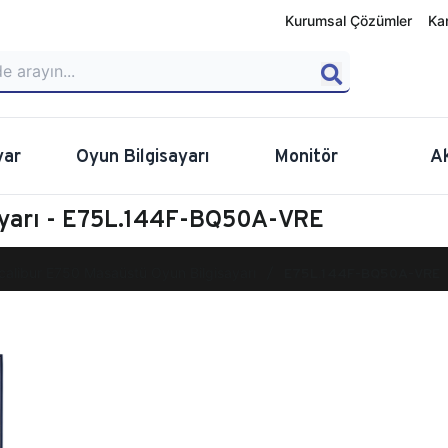
Kurumsal Çözümler
Ka
yar
Oyun Bilgisayarı
Monitör
A
ayarı - E75L.144F-BQ50A-VRE
calibur E750 Masaüstü Oyun Bilgisayarı
E75L.144F-BQ50A-VRE