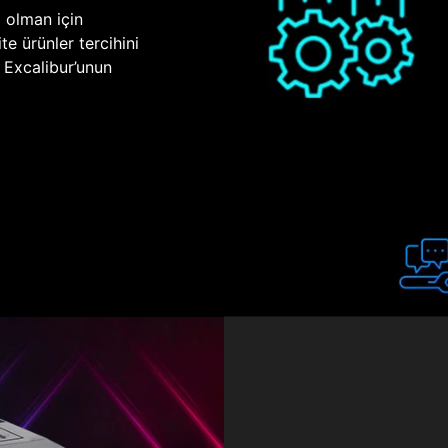
p olman için
te ürünler tercihini
n Excalibur’unun