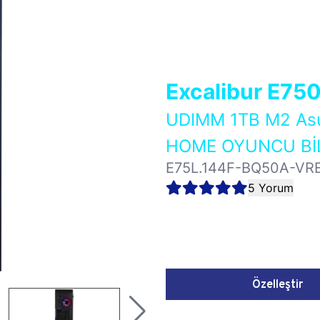
Excalibur E75
UDIMM 1TB M2 As
HOME OYUNCU BİL
E75L.144F-BQ50A-VR
5 Yorum
Özelleştir