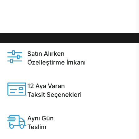
Üstelik satın alma ve satın alma sonrasında hızlı
destek sayesinde Casper kullanıcıların her zaman
yanında!
Satın Alırken
Özelleştirme İmkanı
Casper ürünlerini satın alırken ihtiyacınıza göre
özelleştirebilirsiniz.
12 Aya Varan
Taksit Seçenekleri
Anlaşmalı kredi kartlarına 12 aya varan taksit seçenekleri
Casper'da.
Aynı Gün
Teslim
Seçili ürünlerde Aynı Gün Teslim!