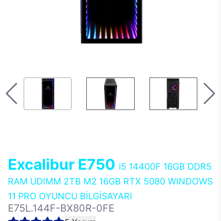
Excalibur E750
i5 14400F 16GB DDR5
RAM UDIMM 2TB M2 16GB RTX 5080 WINDOWS
11 PRO OYUNCU BİLGİSAYARI
E75L.144F-BX80R-0FE