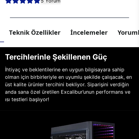
5 Yorum
Teknik Özellikler
İncelemeler
Yoruml
Tercihlerinle Şekillenen Güç
İhtiyaç ve beklentilerine en uygun bilgisayara sahip
olman için birbirleriyle en uyumlu şekilde çalışacak, en
üst kalite ürünler tercihini bekliyor. Siparişini verdiğin
anda sana özel üretilen Excalibur’unun performans ve
ısı testleri başlıyor!