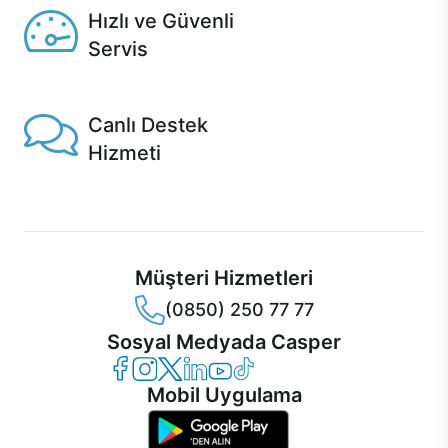
Hızlı ve Güvenli
Servis
1 Saatte servis, Jet servis ve Turbo servis seçenekleri
Casper'da!
Canlı Destek
Hizmeti
Ürünlerinizle ilgili Casper Canlı Destek hizmeti her daim
sizinle.
Müşteri Hizmetleri
(0850) 250 77 77
Sosyal Medyada Casper
Casper Facebook
Casper Instagram
Casper Twitter
Casper LinkedIn
Casper YouTube
Casper TikTok
Mobil Uygulama