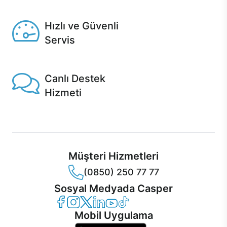
Seçili ürünlerde Aynı Gün Teslim!
Hızlı ve Güvenli
Servis
1 Saatte servis, Jet servis ve Turbo servis seçenekleri
Casper'da!
Canlı Destek
Hizmeti
Ürünlerinizle ilgili Casper Canlı Destek hizmeti her daim
sizinle.
Müşteri Hizmetleri
(0850) 250 77 77
Sosyal Medyada Casper
Casper Facebook
Casper Instagram
Casper Twitter
Casper LinkedIn
Casper YouTube
Casper TikTok
Mobil Uygulama