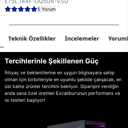
E75L.144F-DQ50A-VSD
5 Yorum
Teknik Özellikler
İncelemeler
Yoruml
Tercihlerinle Şekillenen Güç
İhtiyaç ve beklentilerine en uygun bilgisayara sahip
olman için birbirleriyle en uyumlu şekilde çalışacak, en
üst kalite ürünler tercihini bekliyor. Siparişini verdiğin
anda sana özel üretilen Excalibur’unun performans ve
ısı testleri başlıyor!