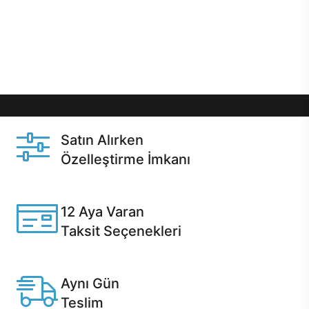
gibi özel fırsatlar Casper kullanıcılarını bekliyor.
Üstelik satın alma ve satın alma sonrasında hızlı
destek sayesinde Casper kullanıcıların her zaman
yanında!
Satın Alırken
Özelleştirme İmkanı
Casper ürünlerini satın alırken ihtiyacınıza göre
özelleştirebilirsiniz.
12 Aya Varan
Taksit Seçenekleri
Anlaşmalı kredi kartlarına 12 aya varan taksit seçenekleri
Casper'da.
Aynı Gün
Teslim