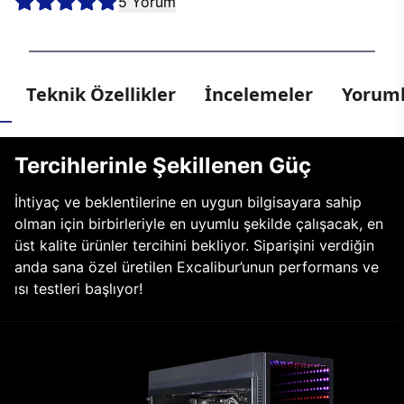
5 Yorum
Teknik Özellikler
İncelemeler
Yoruml
Tercihlerinle Şekillenen Güç
İhtiyaç ve beklentilerine en uygun bilgisayara sahip
olman için birbirleriyle en uyumlu şekilde çalışacak, en
üst kalite ürünler tercihini bekliyor. Siparişini verdiğin
anda sana özel üretilen Excalibur’unun performans ve
ısı testleri başlıyor!