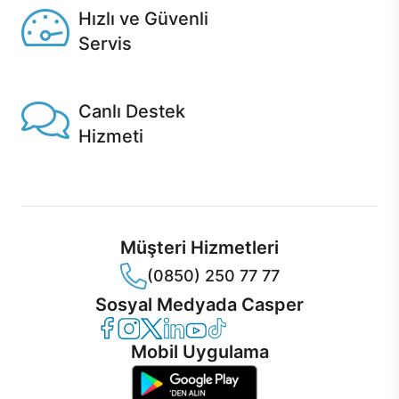
Hızlı ve Güvenli
Servis
1 Saatte servis, Jet servis ve Turbo servis seçenekleri
Casper'da!
Canlı Destek
Hizmeti
Ürünlerinizle ilgili Casper Canlı Destek hizmeti her daim
sizinle.
Müşteri Hizmetleri
(0850) 250 77 77
Sosyal Medyada Casper
Casper Facebook
Casper Instagram
Casper Twitter
Casper LinkedIn
Casper YouTube
Casper TikTok
Mobil Uygulama