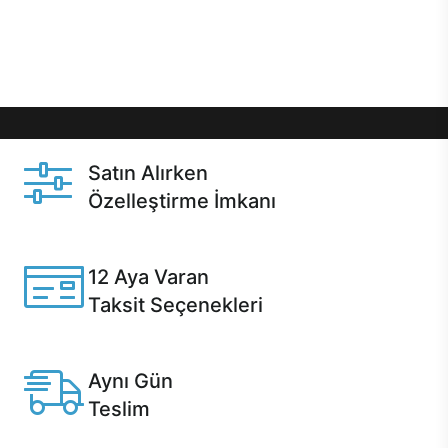
Üstelik satın alma ve satın alma sonrasında hızlı
destek sayesinde Casper kullanıcıların her zaman
yanında!
Satın Alırken
Özelleştirme İmkanı
Casper ürünlerini satın alırken ihtiyacınıza göre
özelleştirebilirsiniz.
12 Aya Varan
Taksit Seçenekleri
Anlaşmalı kredi kartlarına 12 aya varan taksit seçenekleri
Casper'da.
Aynı Gün
Teslim
Seçili ürünlerde Aynı Gün Teslim!