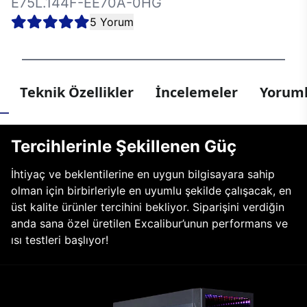
E75L.144F-EE70A-0HG
5 Yorum
Teknik Özellikler
İncelemeler
Yoruml
Tercihlerinle Şekillenen Güç
İhtiyaç ve beklentilerine en uygun bilgisayara sahip
olman için birbirleriyle en uyumlu şekilde çalışacak, en
üst kalite ürünler tercihini bekliyor. Siparişini verdiğin
anda sana özel üretilen Excalibur’unun performans ve
ısı testleri başlıyor!