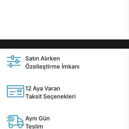
gibi özel fırsatlar Casper kullanıcılarını bekliyor.
Üstelik satın alma ve satın alma sonrasında hızlı
destek sayesinde Casper kullanıcıların her zaman
yanında!
Satın Alırken
Özelleştirme İmkanı
Casper ürünlerini satın alırken ihtiyacınıza göre
özelleştirebilirsiniz.
12 Aya Varan
Taksit Seçenekleri
Anlaşmalı kredi kartlarına 12 aya varan taksit seçenekleri
Casper'da.
Aynı Gün
Teslim