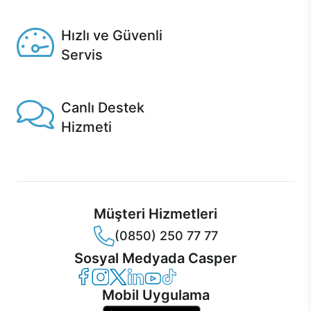
Seçili ürünlerde Aynı Gün Teslim!
Hızlı ve Güvenli
Servis
1 Saatte servis, Jet servis ve Turbo servis seçenekleri
Casper'da!
Canlı Destek
Hizmeti
Ürünlerinizle ilgili Casper Canlı Destek hizmeti her daim
sizinle.
Müşteri Hizmetleri
(0850) 250 77 77
Sosyal Medyada Casper
Casper Facebook
Casper Instagram
Casper Twitter
Casper LinkedIn
Casper YouTube
Casper TikTok
Mobil Uygulama