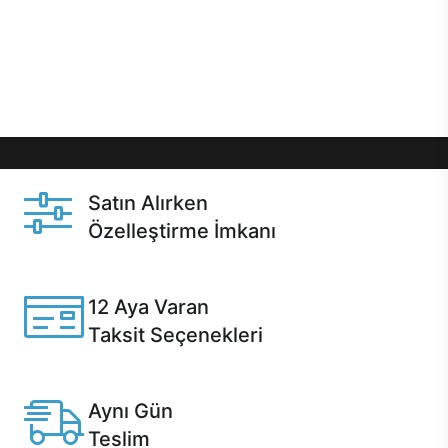
gibi özel fırsatlar Casper kullanıcılarını bekliyor.
Üstelik satın alma ve satın alma sonrasında hızlı
destek sayesinde Casper kullanıcıların her zaman
yanında!
Satın Alırken
Özelleştirme İmkanı
Casper ürünlerini satın alırken ihtiyacınıza göre
özelleştirebilirsiniz.
12 Aya Varan
Taksit Seçenekleri
Anlaşmalı kredi kartlarına 12 aya varan taksit seçenekleri
Casper'da.
Aynı Gün
Teslim