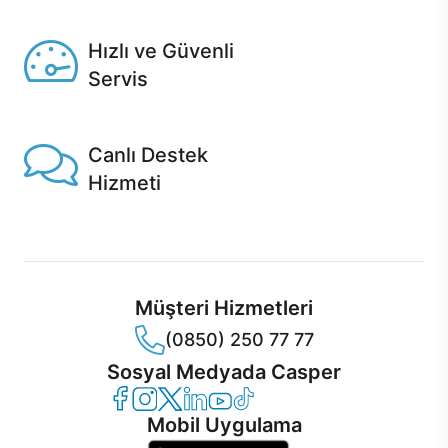
Seçili ürünlerde Aynı Gün Teslim!
Hızlı ve Güvenli
Servis
1 Saatte servis, Jet servis ve Turbo servis seçenekleri
Casper'da!
Canlı Destek
Hizmeti
Ürünlerinizle ilgili Casper Canlı Destek hizmeti her daim
sizinle.
Müşteri Hizmetleri
(0850) 250 77 77
Sosyal Medyada Casper
Casper Facebook
Casper Instagram
Casper Twitter
Casper LinkedIn
Casper YouTube
Casper TikTok
Mobil Uygulama