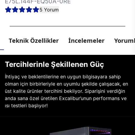
E75L.144F-EQ50A-0RE
5 Yorum
Teknik Özellikler
İncelemeler
Yoruml
Tercihlerinle Şekillenen Güç
İhtiyaç ve beklentilerine en uygun bilgisayara sahip
olman için birbirleriyle en uyumlu şekilde çalışacak, en
üst kalite ürünler tercihini bekliyor. Siparişini verdiğin
anda sana özel üretilen Excalibur’unun performans ve
ısı testleri başlıyor!