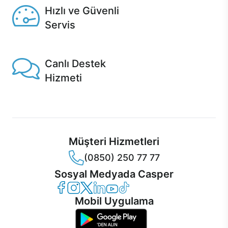
Hızlı ve Güvenli
Servis
1 Saatte servis, Jet servis ve Turbo servis seçenekleri
Casper'da!
Canlı Destek
Hizmeti
Ürünlerinizle ilgili Casper Canlı Destek hizmeti her daim
sizinle.
Müşteri Hizmetleri
(0850) 250 77 77
Sosyal Medyada Casper
Casper Facebook
Casper Instagram
Casper Twitter
Casper LinkedIn
Casper YouTube
Casper TikTok
Mobil Uygulama