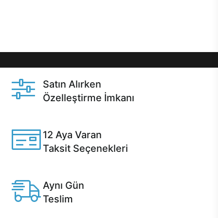
Üstelik satın alma ve satın alma sonrasında hızlı
destek sayesinde Casper kullanıcıların her zaman
yanında!
Satın Alırken
Özelleştirme İmkanı
Casper ürünlerini satın alırken ihtiyacınıza göre
özelleştirebilirsiniz.
12 Aya Varan
Taksit Seçenekleri
Anlaşmalı kredi kartlarına 12 aya varan taksit seçenekleri
Casper'da.
Aynı Gün
Teslim
Seçili ürünlerde Aynı Gün Teslim!