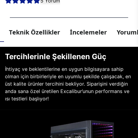
5 Yorum
Teknik Özellikler
İncelemeler
Yoruml
Tercihlerinle Şekillenen Güç
İhtiyaç ve beklentilerine en uygun bilgisayara sahip
olman için birbirleriyle en uyumlu şekilde çalışacak, en
üst kalite ürünler tercihini bekliyor. Siparişini verdiğin
anda sana özel üretilen Excalibur’unun performans ve
ısı testleri başlıyor!