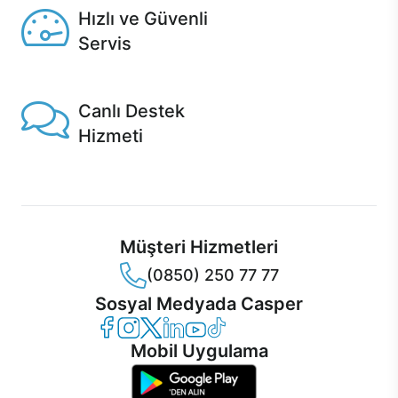
Hızlı ve Güvenli
Servis
1 Saatte servis, Jet servis ve Turbo servis seçenekleri
Casper'da!
Canlı Destek
Hizmeti
Ürünlerinizle ilgili Casper Canlı Destek hizmeti her daim
sizinle.
Müşteri Hizmetleri
(0850) 250 77 77
Sosyal Medyada Casper
Casper Facebook
Casper Instagram
Casper Twitter
Casper LinkedIn
Casper YouTube
Casper TikTok
Mobil Uygulama