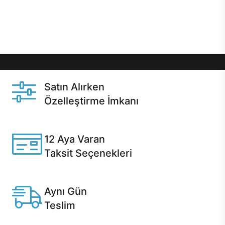
Üstelik satın alma ve satın alma sonrasında hızlı
destek sayesinde Casper kullanıcıların her zaman
yanında!
Satın Alırken
Özelleştirme İmkanı
Casper ürünlerini satın alırken ihtiyacınıza göre
özelleştirebilirsiniz.
12 Aya Varan
Taksit Seçenekleri
Anlaşmalı kredi kartlarına 12 aya varan taksit seçenekleri
Casper'da.
Aynı Gün
Teslim
Seçili ürünlerde Aynı Gün Teslim!