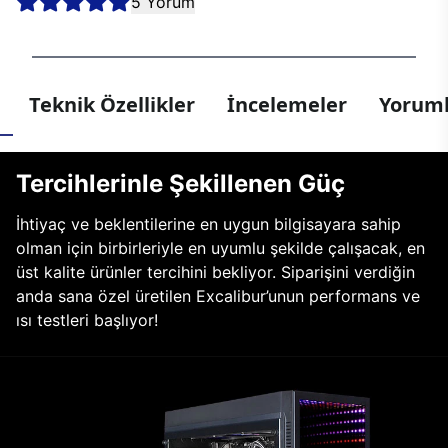
5 Yorum
Teknik Özellikler
İncelemeler
Yoruml
Tercihlerinle Şekillenen Güç
İhtiyaç ve beklentilerine en uygun bilgisayara sahip
olman için birbirleriyle en uyumlu şekilde çalışacak, en
üst kalite ürünler tercihini bekliyor. Siparişini verdiğin
anda sana özel üretilen Excalibur’unun performans ve
ısı testleri başlıyor!