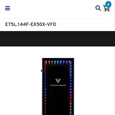
0
E75L.144F-EX50X-VFD
Oyun Bilgisayarı
Masaüstü Oyun Bilgisayarı
Excalibur